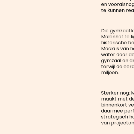
en vooralsnog
te kunnen real
Die gymzaal 
Molenhof te l
historische b
Mackus van he
water door de
gymzaal en dr
terwijl de ee
miljoen.
Sterker nog: 
maakt met de 
binnenkort ve
daarmee perfe
strategisch h
van projecton