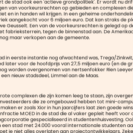
t de stad ook een 'actieve grondpolitiek'. Er wordt nu dri
gen van voorkeursrechten op gebieden en complexen die
ziet en in handen wil krijgen. In een geheime onderhandelin
iek aangekocht voor 6 miljoen euro. Dat kan straks de p
we Geusselt. Een van de voorkeursrechten is gelegd op d
et fabrieksterrein, tegen de binnenstad aan. De Amerika
n nog maar verkopen aan de gemeente.
ad in eerste instantie nog afwachtend was, Trega/Zinkwi
d later voor de hoofdprijs van 27,5 miljoen euro (en de gr
snog worden overgenomen van nertsenfokker Rien Leeyen
een nieuw stadsdeel, Limmel aan de Maas.
rote complexen die zijn komen leeg te staan, zijn overg
 investeerders die ze omgebouwd hebben tot mini-camp
maken er zoals Xior in hun jaarcijfers laat zien goede wi
nfractie M:OED in de stad die al vaker gepleit heeft voor 
gcorporatie gespecialiseerd in studentenhuisvesting. O
 in een stad met 24.000 vooral internationale studenten a
moet je niet alles overlaten aan projectontwikkelaars. Zeker