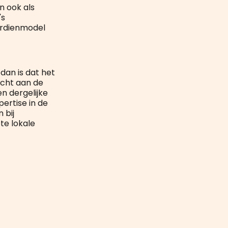
n ook als
's
erdienmodel
dan is dat het
icht aan de
en dergelijke
pertise in de
 bij
te lokale