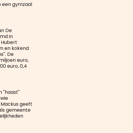
zo een gymzaal
an De
emd in
r Hubert
om en kokend
s". De
miljoen euro,
00 euro, 0,4
 "haast"
 wie
. Mackus geeft
 als gemeente
elijkheden