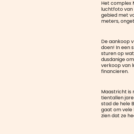
Het complex M
luchtfoto van
gebied met va
meters, ongetw
De aankoop v
doen! In een 
sturen op wat
dusdanige omv
verkoop van 
financieren.
Maastricht is
tientallen ja
stad de hele B
gaat om vele 
zien dat ze h