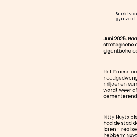
Beeld va
gymzaal. 
Juni 2025. Raa
strategische 
gigantische c
Het Franse co
noodgedwonge
miljoenen euro
wordt weer af
dementerende
Kitty Nuyts p
had de stad d
laten - realis
hebben? Nuyts