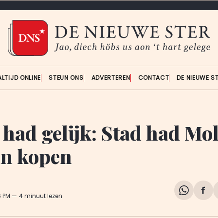
ALTIJD ONLINE
STEUN ONS
ADVERTEREN
CONTACT
DE NIEUWE S
 had gelijk: Stad had Mo
n kopen
Share
Del
6 PM
4 minuut lezen
on
op
WhatsA
Fa