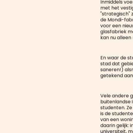
Inmiddels voer
met het vesti
"strategisch" 
de Mondi-fabr
voor een nieu
glasfabriek m
kan nu allee
En waar de st
stad dat gebie
saneren!) al
getekend aan 
Vele andere g
buitenlandse
studenten. Ze 
is de studente
van een wonin
daarin gelijk:
universiteit, 