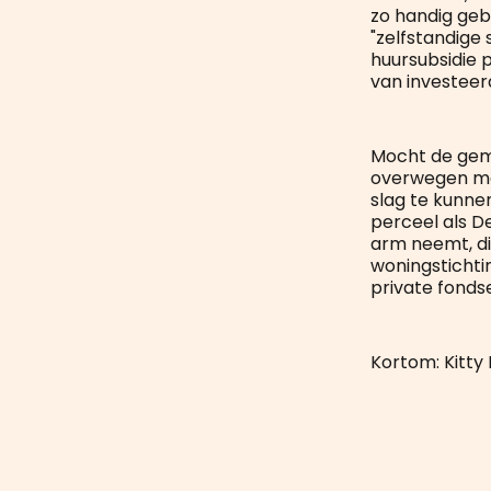
zo handig geb
"zelfstandige
huursubsidie 
van investeer
Mocht de geme
overwegen mee
slag te kunnen
perceel als De
arm neemt, die
woningstichtin
private fonds
Kortom: Kitty 