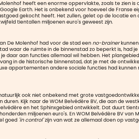
olenhof heeft een enorme oppervlakte, zoals te zien is 
 Google Earth. Het is onbekend voor hoeveel de Franse e
stgoed gekocht heeft. Het zullen, gelet op de locatie en 
ijfeld tientallen miljoenen euro's geweest zijn.
an De Molenhof had voor de stad een
no-brainer
kunnen z
stad waar de ruimte in de binnenstad zo beperkt is, had j
 je daar aan functies allemaal wil hebben. Het plangebie
ang in de historische binnenstad, dat je met de ontwikke
luxe appartementen andere sociale functies had kunnen
 natuurlijk ook niet onbekend met grote vastgoedontwikke
ren duren. Kijk naar de WOM Belvédère BV, die aan de west
elvédère en het Sphinxgebied ontwikkelt. Dat duurt tienta
honderden miljoenen euro's. En WOM Belvédère BV van Ma
eel goed
'in control'
zijn van wat ze allemaal doen op vast