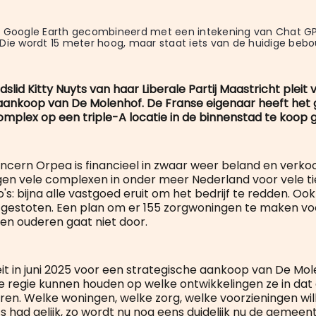
n Google Earth gecombineerd met een intekening van Chat GP
Die wordt 15 meter hoog, maar staat iets van de huidige bebo
dslid Kitty Nuyts van haar Liberale Partij Maastricht pleit 
aankoop van De Molenhof. De Franse eigenaar heeft het
omplex op een triple-A locatie in de binnenstad te koop 
ncern Orpea is financieel in zwaar weer beland en verko
n vele complexen in onder meer Nederland voor vele ti
's: bijna alle vastgoed eruit om het bedrijf te redden. Ook
gestoten. Een plan om er 155 zorgwoningen te maken vo
n ouderen gaat niet door.
leit in juni 2025 voor een strategische aankoop van De Mo
e regie kunnen houden op welke ontwikkelingen ze in dat 
eren. Welke woningen, welke zorg, welke voorzieningen wil
 had gelijk, zo wordt nu nog eens duidelijk nu de gemeent