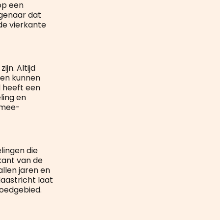
op een
igenaar dat
de vierkante
ijn. Altijd
e en kunnen
d heeft een
ling en
 mee-
lingen die
kant van de
llen jaren en
astricht laat
goedgebied.