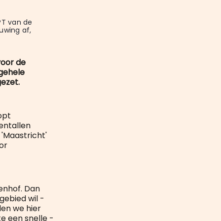
mail
T van de 
uwing af, 
voor de
 gehele
gezet.
opt
entallen
 'Maastricht'
or
lenhof. Dan
gebied wil -
len we hier
e een snelle -