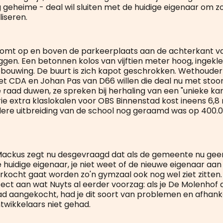
 geheime - deal wil sluiten met de huidige eigenaar om 
iseren.
komt op en boven de parkeerplaats aan de achterkant v
iggen. Een betonnen kolos van vijftien meter hoog, ingekl
ebouwing. De buurt is zich kapot geschrokken. Wethoude
t CDA en Johan Pas van D66 willen die deal nu met sto
 raad duwen, ze spreken bij herhaling van een "unieke kan
ie extra klaslokalen voor OBS Binnenstad kost ineens 6,8 
rdere uitbreiding van de school nog geraamd was op 400.0
Mackus zegt nu desgevraagd dat als de gemeente nu geen
huidige eigenaar, je niet weet of de nieuwe eigenaar aan
rkocht gaat worden zo'n gymzaal ook nog wel ziet zitten
ct aan wat Nuyts al eerder voorzag: als je De Molenhof
ad aangekocht, had je dit soort van problemen en afhank
twikkelaars niet gehad.