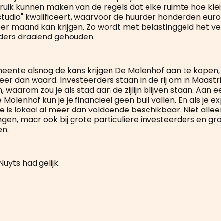
ruik kunnen maken van de regels dat elke ruimte hoe klei
 studio" kwalificeert, waarvoor de huurder honderden euro
per maand kan krijgen. Zo wordt met belastinggeld het v
ders draaiend gehouden.
ente alsnog de kans krijgen De Molenhof aan te kopen, 
r dan waard. Investeerders staan in de rij om in Maastr
, waarom zou je als stad aan de zijlijn blijven staan. Aan e
 Molenhof kun je je financieel geen buil vallen. En als je ex
 is lokaal al meer dan voldoende beschikbaar. Niet alleen
gen, maar ook bij grote particuliere investeerders en gro
en.
Nuyts had gelijk.