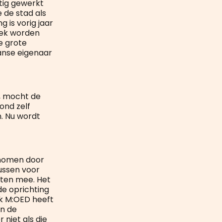
ftig gewerkt
 de stad als
g is vorig jaar
lek worden
e grote
anse eigenaar
t, mocht de
ond zelf
. Nu wordt
enomen door
ussen voor
nsten mee. Het
de oprichting
ok M:OED heeft
an de
 niet als die