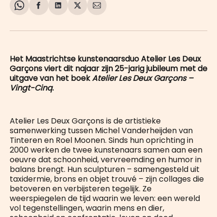
Share
Delen
Delen
Share
Deel
on
op
op
on
via
WhatsApp
Facebook
LinkedIn
X
E-
mail
Het Maastrichtse kunstenaarsduo Atelier Les Deux
Garçons viert dit najaar zijn 25-jarig jubileum met de
uitgave van het boek
Atelier Les Deux Garçons –
Vingt-Cinq
.
Atelier Les Deux Garçons is de artistieke
samenwerking tussen Michel Vanderheijden van
Tinteren en Roel Moonen. Sinds hun oprichting in
2000 werken de twee kunstenaars samen aan een
oeuvre dat schoonheid, vervreemding en humor in
balans brengt. Hun sculpturen – samengesteld uit
taxidermie, brons en objet trouvé – zijn collages die
betoveren en verbijsteren tegelijk. Ze
weerspiegelen de tijd waarin we leven: een wereld
vol tegenstellingen, waarin mens en dier,