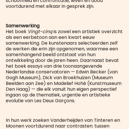
schoonheid en confrontatie, leven en dood
voortdurend met elkaar in gesprek zijn.
Samenwerking
Het boek
Vingt-cinq
is zowel een artistiek overzicht
als een eerbetoon aan een kwart eeuw
samenwerking. De kunstenaars selecteerden zelf
de werken die erin zijn opgenomen, waarmee een
samenhangend beeld ontstaat van hun
ontwikkeling door de jaren heen. Daarnaast bevat
het boek essays van drie toonaangevende
Nederlandse conservatoren — Edwin Becker (van
Gogh Museum), Dick van Broekhuizen (Museum
Beelden aan Zee) en Madelief Hohé (Kunstmuseum
Den Haag) — die elk vanuit hun eigen perspectief
ingaan op de thematiek, urgentie en artistieke
evolutie van Les Deux Garçons.
In hun werk zoeken Vanderheijden van Tinteren en
Moonen voortdurend naar contrasten: tussen