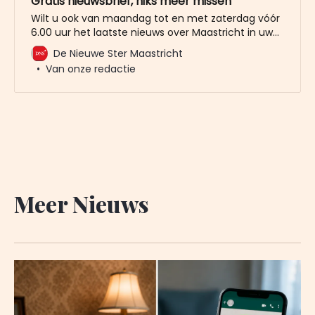
Gratis nieuwsbrief, niks meer missen
Wilt u ook van maandag tot en met zaterdag vóór
6.00 uur het laatste nieuws over Maastricht in uw
mailbox? Meld u dan gratis aan voor de nieuwbrief
De Nieuwe Ster Maastricht
van De Nieuwe Ster. Meer dan 20.000 trouwe lezers
Van onze redactie
gingen u al voor. Het enige wat wij van u vragen
Meer Nieuws