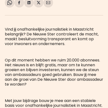
Share
Delen
Delen
Share
Deel
on
op
op
on
via
WhatsApp
Facebook
LinkedIn
X
E-
mail
Vind jij onafhankelijke journalistiek in Maastricht
belangrijk? De Nieuwe Ster controleert de macht,
maakt besluitvorming transparant en komt op
voor inwoners en ondernemers.
Op dit moment hebben we ruim 20.000 abonnees.
Het nieuws is en blijft gratis, maar om te kunnen
groeien en blijven investeren, kunnen we de steun
van ambassadeurs goed gebruiken. Bouw jij mee
aan de groei van De Nieuwe Ster door ambassadeur
te worden?
Met jouw bijdrage bouw je mee aan een stabiele
basis voor onafhankelijke journalistiek in Maastricht.