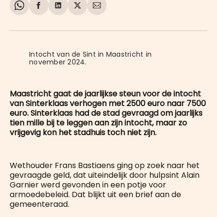
Share
Delen
Delen
Share
Deel
on
op
op
on
via
WhatsApp
Facebook
LinkedIn
X
E-
mail
Intocht van de Sint in Maastricht in 
november 2024.
Maastricht gaat de jaarlijkse steun voor de intocht
van Sinterklaas verhogen met 2500 euro naar 7500
euro. Sinterklaas had de stad gevraagd om jaarlijks
tien mille bij te leggen aan zijn intocht, maar zo
vrijgevig kon het stadhuis toch niet zijn.
Wethouder Frans Bastiaens ging op zoek naar het
gevraagde geld, dat uiteindelijk door hulpsint Alain
Garnier werd gevonden in een potje voor
armoedebeleid. Dat blijkt uit een brief aan de
gemeenteraad.