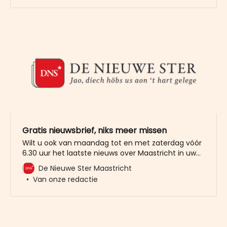
overgehouden, in 2023 ging het om 27,5 miljoen
euro en in 2024 dus om 13,
Gratis nieuwsbrief, niks meer missen
Wilt u ook van maandag tot en met zaterdag vóór
6.30 uur het laatste nieuws over Maastricht in uw
mailbox? Meld u dan gratis aan voor de nieuwbrief
De Nieuwe Ster Maastricht
van De Nieuwe Ster. Meer dan 20.000 trouwe lezers
Van onze redactie
gingen u al voor. Het enige wat wij van u vragen