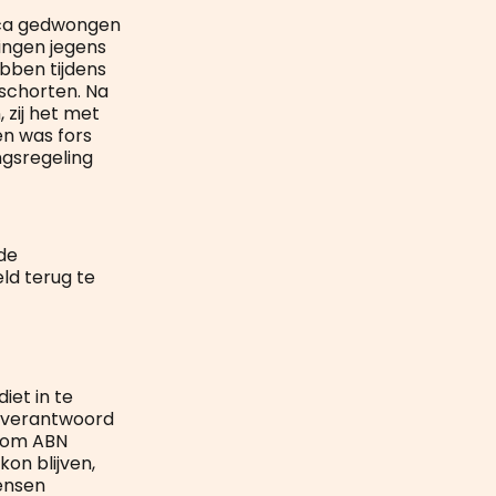
eca gedwongen
tingen jegens
ebben tijdens
schorten. Na
 zij het met
en was fors
ngsregeling
de
ld terug te
iet in te
n verantwoord
d om ABN
on blijven,
mensen