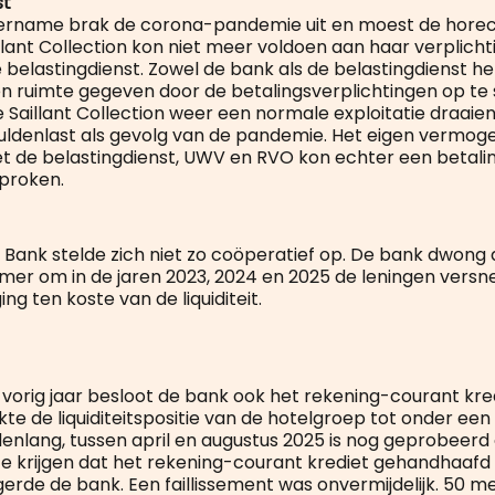
st
vername brak de corona-pandemie uit en moest de hor
illant Collection kon niet meer voldoen aan haar verplich
 belastingdienst. Zowel de bank als de belastingdienst h
n ruimte gegeven door de betalingsverplichtingen op te 
Saillant Collection weer een normale exploitatie draaien,
uldenlast als gevolg van de pandemie. Het eigen vermog
t de belastingdienst, UWV en RVO kon echter een betali
proken.
ank stelde zich niet zo coöperatief op. De bank dwong 
er om in de jaren 2023, 2024 en 2025 de leningen versne
ing ten koste van de liquiditeit.
vorig jaar besloot de bank ook het rekening-courant kred
kte de liquiditeitspositie van de hotelgroep tot onder ee
enlang, tussen april en augustus 2025 is nog geprobeer
e krijgen dat het rekening-courant krediet gehandhaafd k
erde de bank. Een faillissement was onvermijdelijk. 50 