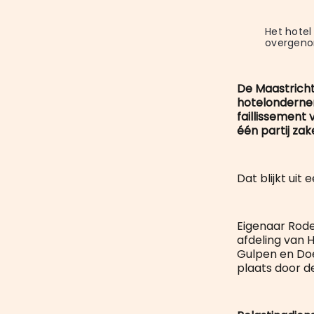
Het hotel 
overgen
De Maastricht
hotelondernem
faillissemen
één partij za
Dat blijkt uit
Eigenaar Roder
afdeling van 
Gulpen en Doe
plaats door 