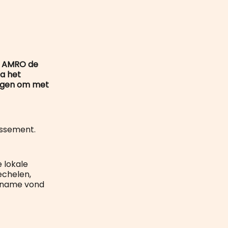
mail
BN AMRO de
a het
ongen om met
issement.
e lokale
echelen,
ername vond