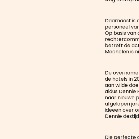
Daarnaast is 
personeel van
Op basis van 
rechtercommis
betreft de ac
Mechelen is n
De overname v
de hotels in 2
aan wilde doen
aldus Dennie 
naar nieuwe p
afgelopen jar
ideeën over o
Dennie destijd
Die perfecte 