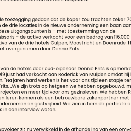
de toezegging gedaan dat de koper zou trachten zeker 7
 de drie locaties in de nieuwe onderneming een baan aan
deze uitgangspunten is – met toestemming van de
saris – de activa verkocht voor een bedrag van 116.000 e
tiva van de drie hotels Gulpen, Maastricht en Doenrade. H
iet overgenomen door Dennie Frits.
an de hotels door oud-eigenaar Dennie Frits is opmerkeli
019 juist had verkocht aan Roderick van Muijden omdat hij 
. "Na jaren hard werken is het voor ons tijd een stapje te
Frits. ,,We zijn trots op hetgeen we hebben opgebouwd, ma
rojecten en meer tijd voor ons gezinsleven. We hebben R
en leren kennen als een betrouwbare zakenpartner met 
ndernemen en gastvrijheid. We zien in hem de perfecte opv
s in een interview weten.
opvolger zit nu verwikkeld in de afhandeling van een omva