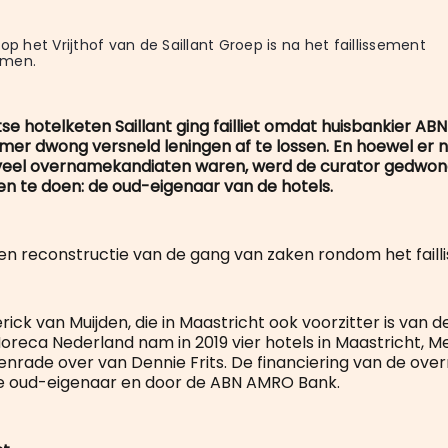
op het Vrijthof van de Saillant Groep is na het faillissement 
omen.
se hotelketen Saillant ging failliet omdat huisbankier A
er dwong versneld leningen af te lossen. En hoewel er n
t veel overnamekandiaten waren, werd de curator gedw
ken te doen: de oud-eigenaar van de hotels.
 een reconstructie van de gang van zaken rondom het faill
ick van Muijden, die in Maastricht ook voorzitter is van d
Horeca Nederland nam in 2019 vier hotels in Maastricht, M
nrade over van Dennie Frits. De financiering van de ov
de oud-eigenaar en door de ABN AMRO Bank.