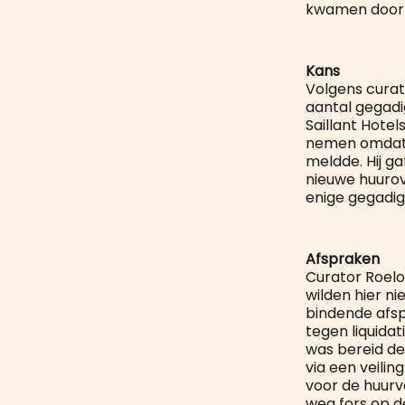
kwamen door h
Kans
Volgens curat
aantal gegadi
Saillant Hote
nemen omdat o
meldde. Hij g
nieuwe huurov
enige gegadig
Afspraken
Curator Roelo
wilden hier n
bindende afs
tegen liquidat
was bereid de
via een veilin
voor de huurv
weg fors op 