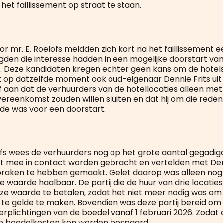
et faillissement op straat te staan.
or mr. E. Roelofs meldden zich kort na het faillissement 
gden die interesse hadden in een mogelijke doorstart van
ls. Deze kandidaten kregen echter geen kans om de hotels
p datzelfde moment ook oud-eigenaar Dennie Frits uit E
af aan dat de verhuurders van de hotellocaties alleen me
ereenkomst zouden willen sluiten en dat hij om die reden 
de was voor een doorstart.
fs wees de verhuurders nog op het grote aantal gegadigd
iet mee in contact worden gebracht en vertelden met Den
praken te hebben gemaakt. Gelet daarop was alleen nog
ie waarde haalbaar. De partij die de huur van drie locati
ze waarde te betalen, zodat het niet meer nodig was o
g te gelde te maken. Bovendien was deze partij bereid om 
erplichtingen van de boedel vanaf 1 februari 2026. Zodat 
de boedelkosten kon worden bespaard.