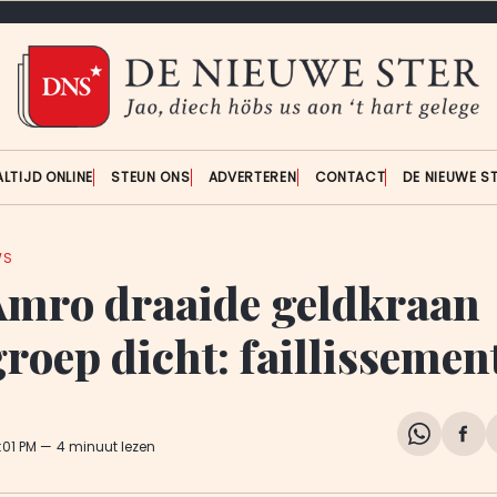
ALTIJD ONLINE
STEUN ONS
ADVERTEREN
CONTACT
DE NIEUWE S
WS
mro draaide geldkraan
roep dicht: faillissemen
Share
Del
3:01 PM
4 minuut lezen
on
op
WhatsA
Fa