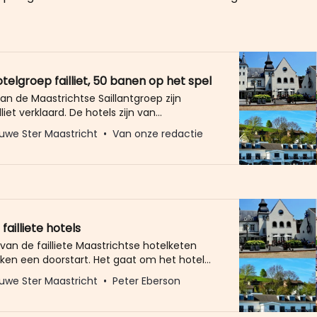
otelgroep failliet, 50 banen op het spel
an de Maastrichtse Saillantgroep zijn
liet verklaard. De hotels zijn van
 Roderick van Muyden, die ook voorzitter is
uwe Ster Maastricht
Van onze redactie
ijke Horeca Maastricht. Bij de hotels werken
De hotels blijven voorlopig open. De hotels
et faillissement vallen zijn Hotel Maastricht
e op
failliete hotels
 van de failliete Maastrichtse hotelketen
aken een doorstart. Het gaat om het hotel
City Centre op het Vrijthof, Kasteel
uwe Ster Maastricht
Peter Eberson
n Hotel Gulpenerland in Gulpen. De hotels
rtgezet onder de Eclect hotelgroep, die de
rneemt van Roderick van Muyden. Zijn