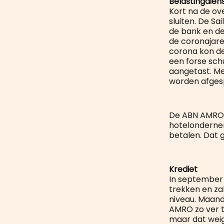
Belastingdien
Kort na de o
sluiten. De Sa
de bank en de
de coronajare
corona kon de 
een forse sch
aangetast. Me
worden afges
De ABN AMRO B
hotelondernem
betalen. Dat g
Krediet
In september 
trekken en za
niveau. Maand
AMRO zo ver t
maar dat weig