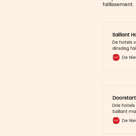
faillissement.
Saillant H
De hotels v
dinsdag fail
ondernemer
De Nie
van Koninkl
50 mensen. 
die onder h
City Centr
Doorstart 
Drie hotels
Saillant m
Maastricht 
De Nie
Doenrade e
worden voo
hotels ove