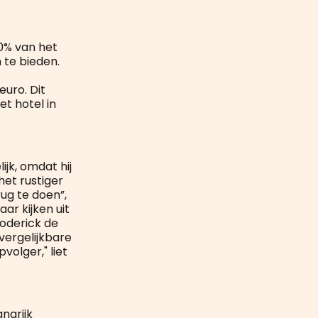
0% van het
 te bieden.
uro. Dit
et hotel in
jk, omdat hij
het rustiger
rug te doen”,
ar kijken uit
oderick de
vergelijkbare
olger," liet
ngrijk