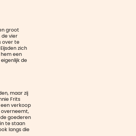
een groot
 de vier
 over te
ijsden zich
t hem een
eigenlijk de
en, maar zij
nie Frits
 een verkoop
es overneemt,
m de goederen
in te staan
ook langs die