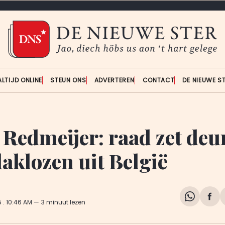
ALTIJD ONLINE
STEUN ONS
ADVERTEREN
CONTACT
DE NIEUWE S
 Redmeijer: raad zet deu
daklozen uit België
Share
Del
5
. 10:46 AM
3 minuut lezen
on
op
WhatsA
Fa