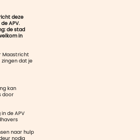
mail
icht deze
 de APV.
g: de stad
 welkom in
ar Maastricht
 zingen dat je
ing kan
s door
 in de APV
dhavers
nsen naar hulp
 deur nodig