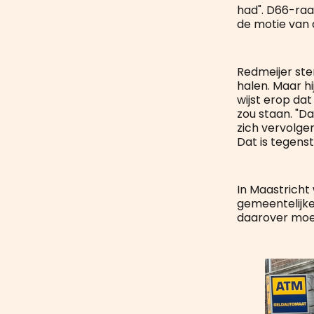
had". D66-raa
de motie van 
Redmeijer ste
halen. Maar hi
wijst erop da
zou staan. "D
zich vervolge
Dat is tegenstr
In Maastricht
gemeentelijke
daarover moet