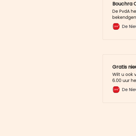
Bouchra 
De PvdA he
bekendgema
Bouchra Ou
De Nie
twee gezet:
fractievoor
motiveert 
“Een nieuw 
Gratis ni
Wilt u ook
6.00 uur he
mailbox? M
De Nie
De Nieuwe 
u al voor. 