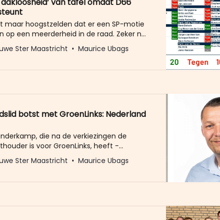
 dakloosheid’ van tafel omdat D66
steunt
t maar hoogstzelden dat er een SP-motie
n op een meerderheid in de raad. Zeker nu
ngen voor de deur staan. In de
uwe Ster Maastricht
Maurice Ubags
dering van dinsdag lukte het Stephanie
e SP om ‘de boete op dakloosheid’ uit de
apt te krijgen. Met dank aan
slid botst met GroenLinks: Nederland
nderkamp, die na de verkiezingen de
houder is voor GroenLinks, heeft -
wel onbedoeld - een pittige discussie
uwe Ster Maastricht
Maurice Ubags
op Facebook. Een discussie die verschillen
maakt tussen GroenLinks en de PvdA in de
iscussie die ook splijtzwam kan worden bij
g van een