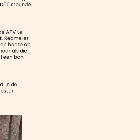
. D66 steunde
de APV te
t. Redmeijer
 een boete op
aar als die
l een bon.
. In de
eester