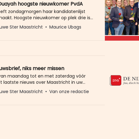
Ouayah hoogste nieuwkomer PvdA
eft zondagmorgen haar kandidatenlijst
akt. Hoogste nieuwkomer op plek drie is
ayah. Verder is Jean Pellaers op nummer
uwe Ster Maastricht
Maurice Ubags
 hij lijkt daarmee de nieuwe
zitter te worden. In een persbericht
de PvdA plek drie voor Bouchra Ouayah:
politiek talent. Een echte doorzetter, die
euwsbrief, niks meer missen
 van maandag tot en met zaterdag vóór
t laatste nieuws over Maastricht in uw
eld u dan gratis aan voor de nieuwbrief van
uwe Ster Maastricht
Van onze redactie
Ster. Meer dan 20.000 trouwe lezers gingen
Het enige wat wij van u vragen