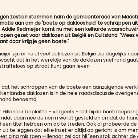
tegen zestien stemmen nam de gemeenteraad van Maastr
otie aan om de 'boete op dakloosheid' te schrappen uit
 Addie Redmeijer komt nu met een keiharde waarschuwin
 open gezet voor daklozen uit België en Duitsland. "Wees
nt daar krijg je geen boete."
jer zijn er nu al veel daklozen uit België die dagelijks na
rwacht dat in het wereldje van de daklozen snel rond gaat
straffeloos op straat kunt gaan leven.
 dat het schrappen van de boete een aanzuigende werk
tenlandse daklozen is in de hele raadsdiscussie overigen
emand benoemd.
Hillenaar bepleitte - vergeefs - dat hij de boetebepaling
 omdat daarmee de norm wordt gesteld en omdat de han
d een titel hebben om op te treden. Ook al probeerde de
it te leggen dat elke inzet er altijd op gericht is om me
 Het ging mis toen Hillenaar zei dat hij "een stok achter de