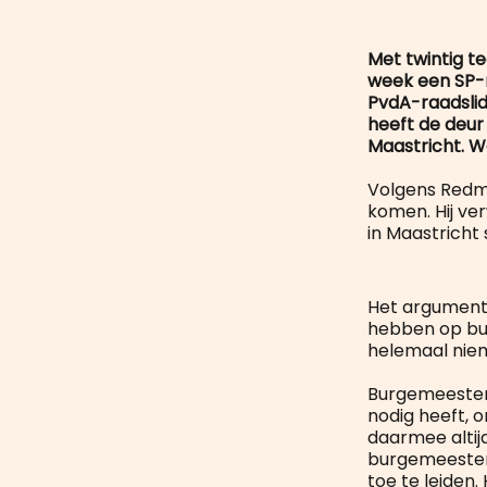
Met twintig 
week een SP-m
PvdA-raadslid
heeft de deur
Maastricht. Wa
Volgens Redmei
komen. Hij ve
in Maastricht 
Het argument
hebben op bui
helemaal ni
Burgemeester 
nodig heeft,
daarmee altij
burgemeester u
toe te leiden.