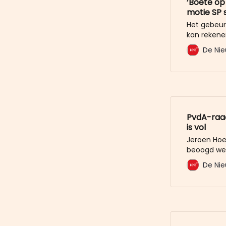
‘Boete op
motie SP 
Het gebeur
kan rekene
de verkiezi
De Nie
raadsverga
Blom van d
APV geschr
PvdA-raad
is vol
Jeroen Hoe
beoogd wet
misschien 
De Nie
ontketend 
duidelijk 
stad, een d
de vormin