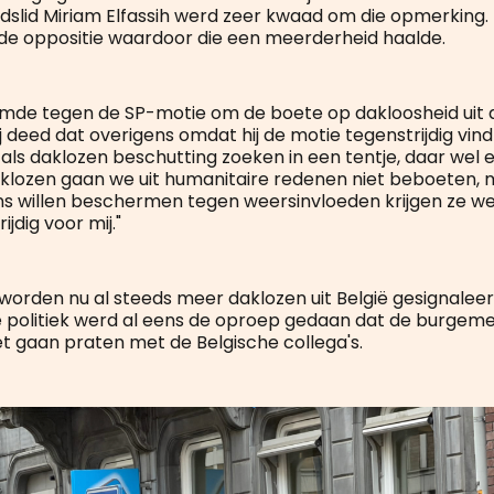
dslid Miriam Elfassih werd zeer kwaad om die opmerking
de oppositie waardoor die een meerderheid haalde.
mde tegen de SP-motie om de boete op dakloosheid uit 
j deed dat overigens omdat hij de motie tegenstrijdig vind
t als daklozen beschutting zoeken in een tentje, daar wel
aklozen gaan we uit humanitaire redenen niet beboeten, m
ns willen beschermen tegen weersinvloeden krijgen ze we
ijdig voor mij."
 worden nu al steeds meer daklozen uit België gesignaleerd
 politiek werd al eens de oproep gedaan dat de burgem
 gaan praten met de Belgische collega's.