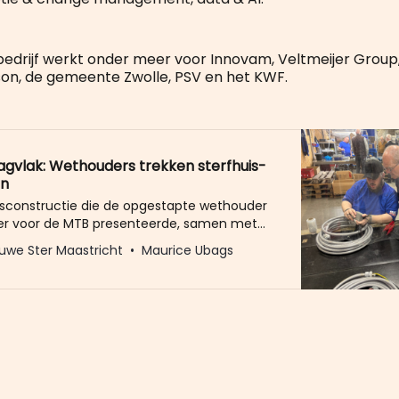
edrijf werkt onder meer voor Innovam, Veltmeijer Grou
on, de gemeente Zwolle, PSV en het KWF.
gvlak: Wethouders trekken sterfhuis-
in
isconstructie die de opgestapte wethouder
ier voor de MTB presenteerde, samen met
ouders uit het Heuvelland, is nu ook
uwe Ster Maastricht
Maurice Ubags
n de baan. De Maastrichtse wethouders
e en Jeroen Hoenderkamp schrijven de
zijn namelijk op basis van de input van u en
en