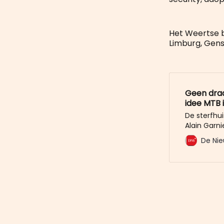
Het Weertse b
Limburg, Gens
Geen draa
idee MTB 
De sterfhu
Alain Garn
enkele weth
De Nie
formeel va
Manon Fokk
raad: “Wij 
vele ander