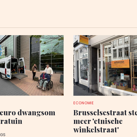
ECONOMIE
 euro dwangsom
Brusselsestraat st
tratuin
meer 'etnische
winkelstraat'
AGS