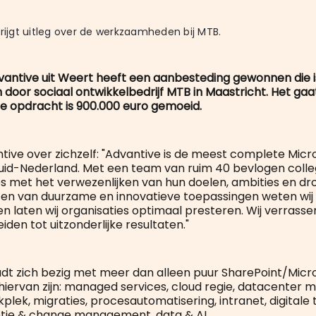
krijgt uitleg over de werkzaamheden bij MTB.
dvantive uit Weert heeft een aanbesteding gewonnen die i
 door sociaal ontwikkelbedrijf MTB in Maastricht. Het ga
e opdracht is 900.000 euro gemoeid.
tive over zichzelf: "Advantive is de meest complete Micro
uid-Nederland. Met een team van ruim 40 bevlogen colle
ies met het verwezenlijken van hun doelen, ambities en d
tten van duurzame en innovatieve toepassingen weten wi
en laten wij organisaties optimaal presteren. Wij verrass
eiden tot uitzonderlijke resultaten."
dt zich bezig met meer dan alleen puur SharePoint/Micro
iervan zijn: managed services, cloud regie, datacenter m
lek, migraties, procesautomatisering, intranet, digitale 
ptie & change management, data & AI.