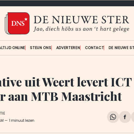
ALTIJD ONLINE
STEUN ONS
ADVERTEREN
CONTACT
DE NIEUWE S
ive uit Weert levert ICT
r aan MTB Maastricht
TIE
Share
Del
 AM
1 minuut lezen
on
op
WhatsA
Fa