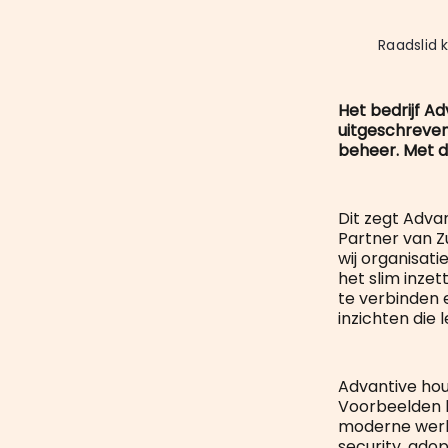
Raadslid 
Het bedrijf A
uitgeschreven
beheer. Met d
Dit zegt Advan
Partner van Z
wij organisat
het slim inze
te verbinden 
inzichten die l
Advantive hou
Voorbeelden h
moderne werkp
security, ado