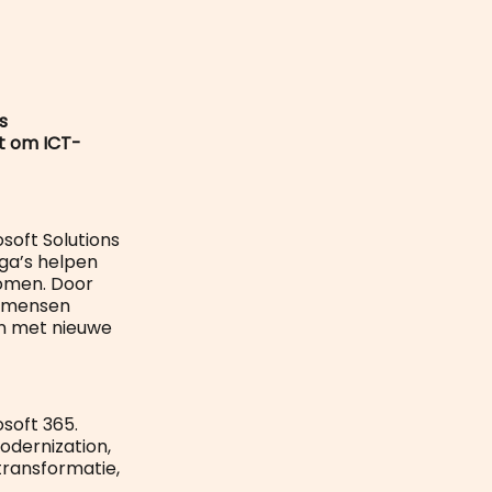
mail
s
at om ICT-
soft Solutions
ga’s helpen
romen. Door
j mensen
en met nieuwe
soft 365.
odernization,
transformatie,