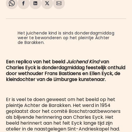
Share
Delen
Delen
Share
Deel
on
op
op
on
via
WhatsApp
Facebook
LinkedIn
X
E-
mail
Het juichende kind is sinds donderdagmiddag 
weer te bewonderen op het pleintje Achter 
de Barakken.
Een replica van het beeld
Juichend Kind
van
Charles Eyck is donderdagmiddag feestelijk onthuld
door wethouder Frans Bastiaens en Ellen Eyck, de
kleindochter van de Limburgse kunstenaar.
Er is veel te doen geweest om het beeld op het
pleintje Achter de Barakken. Het werd in 1954
geplaatst door het comité Boschstraatbewoners
als blijvende herinnering aan Charles Eyck. Het
beeld herinnert aan het feit Eyck lange tijd zijn
atelier in de naastgelegen Sint-Andrieskapel had.