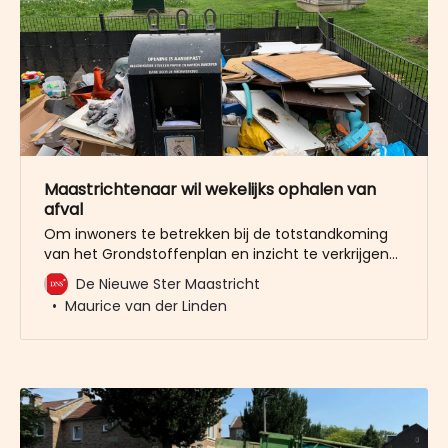
Maastrichtenaar wil wekelijks ophalen van
afval
Om inwoners te betrekken bij de totstandkoming
van het Grondstoffenplan en inzicht te verkrijgen
in wat inwoners belangrijk vinden met betrekking
De Nieuwe Ster Maastricht
tot afvalinzameling heeft de gemeente een
Maurice van der Linden
enquête gehouden. In twee weken tijd hebben
5.649 inwoners meegedaan aan dit onderzoek.
Woensdag verscheen het rapport met de
resultaten.