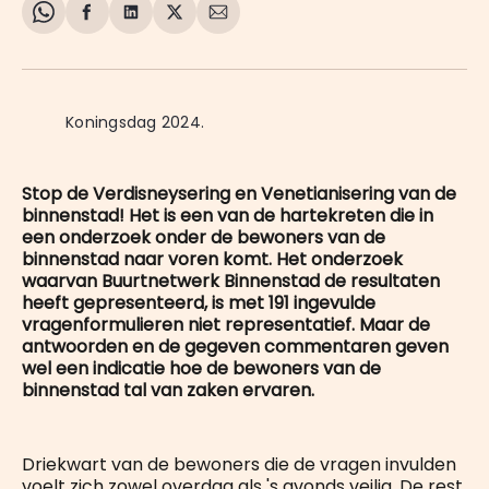
Share
Delen
Delen
Share
Deel
on
op
op
on
via
WhatsApp
Facebook
LinkedIn
X
E-
mail
Koningsdag 2024.
Stop de Verdisneysering en Venetianisering van de
binnenstad! Het is een van de hartekreten die in
een onderzoek onder de bewoners van de
binnenstad naar voren komt. Het onderzoek
waarvan Buurtnetwerk Binnenstad de resultaten
heeft gepresenteerd, is met 191 ingevulde
vragenformulieren niet representatief. Maar de
antwoorden en de gegeven commentaren geven
wel een indicatie hoe de bewoners van de
binnenstad tal van zaken ervaren.
Driekwart van de bewoners die de vragen invulden
voelt zich zowel overdag als 's avonds veilig. De rest