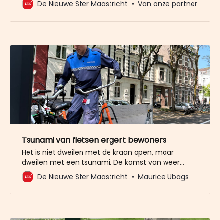
De Nieuwe Ster Maastricht
Van onze partner
van De Nieuwe Ster. Meer dan 20.000 trouwe lezers
gingen u al voor. Het enige wat wij van u vragen
Tsunami van fietsen ergert bewoners
Het is niet dweilen met de kraan open, maar
dweilen met een tsunami. De komst van weer
duizenden nieuwe studenten naar de stad zorgt
De Nieuwe Ster Maastricht
Maurice Ubags
ook weer voor overlast van een teveel aan fietsen
in de compacte binnenstad. De handhavers van
de gemeente doen wat ze kunnen, maar ze lopen
deze