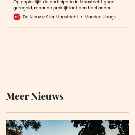
Op papier lijkt de participatie in Maastricht goed
geregeld, maar de praktijk laat een heel ander
beeld zien. De actieve bewoners van de wijk
De Nieuwe Ster Maastricht
Maurice Ubags
Vroendael spreken van een “partcipatie-polonaise”.
De bewoners verzetten zich tegen een te massaal
bouwplan in de buurt.
Meer Nieuws