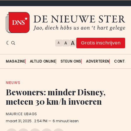
A
Gratis inschrijven
A
A
MAGAZINE
ALTIJD ONLINE
STEUN ONS
ADVERTEREN
CONTAC
NIEUWS
Bewoners: minder Disney,
meteen 30 km/h invoeren
MAURICE UBAGS
maart 31, 2025
. 2:54 PM
6 minuut lezen