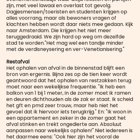
zijn, met veel lawaai en overlast tot gevolg.
Dagjesmensen/toeristen en studenten krijgen op
alles voorrang, maar als bewoners vragen of
klachten hebben wordt daar niets mee gedaan. Kijk
naar Amsterdam. Die krijgen het niet meer
teruggedraaid. We zijn hard op weg om dezelfde
stad te worden."Het mag wel een tandje minder
met de verdisneysering en ver-Venetianisering."
Restafval
Het ophalen van afval in de binnenstad blijft een
bron van ergernis. Bijna zes op de tien keer wordt
geantwoord dat het ophalen van restzakken terug
moet naar een wekelijkse frequentie. "Ik heb een
balkon van 1 bij 1 meter, in de zomer moet ik ramen
en deuren dichthouden als de zak er staat. Ik scheid
het gft en pmd zeer trouw, maar heb niet het
gevoel dat ik hiervoor iets terugkrijg." En: "Ik woon in
een appartement en zeker in de zomer gaat het
afval stinken en trekt ongedierte aan. Absoluut
aanpassen naar wekelijks ophalen!" Niet iedereen is
het daarmee eens: "Ook hier zijn het vooral de