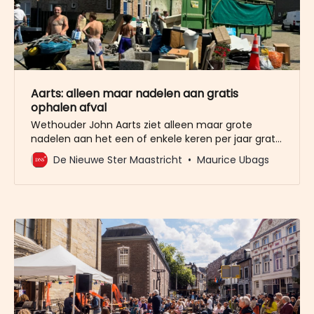
Aarts: alleen maar nadelen aan gratis
ophalen afval
Wethouder John Aarts ziet alleen maar grote
nadelen aan het een of enkele keren per jaar gratis
ophalen van grof vuil in de wijken. Hoewel hij in zijn
De Nieuwe Ster Maastricht
Maurice Ubags
bewoordingen diplomatiek blijft, blijkt dat hij de
actie van Woonpunt half augustus om lege
containers voor bewoners aan de straat te zetten,