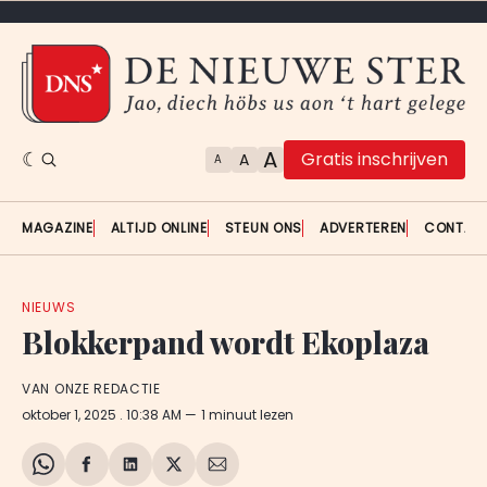
A
Gratis inschrijven
A
A
MAGAZINE
ALTIJD ONLINE
STEUN ONS
ADVERTEREN
CONTAC
NIEUWS
Blokkerpand wordt Ekoplaza
VAN ONZE REDACTIE
oktober 1, 2025
. 10:38 AM
1 minuut lezen
Share
Delen
Delen
Share
Deel