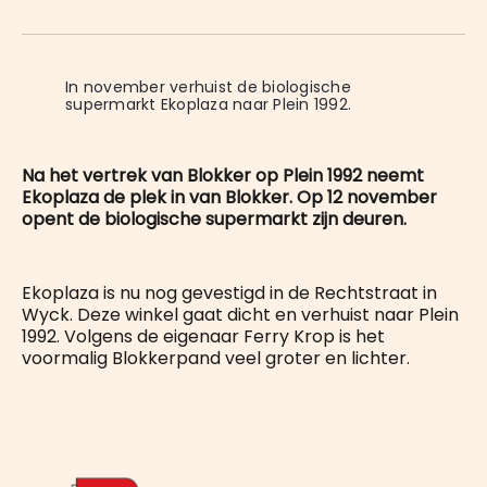
on
op
op
on
via
WhatsApp
Facebook
LinkedIn
X
E-
mail
In november verhuist de biologische 
supermarkt Ekoplaza naar Plein 1992.
Na het vertrek van Blokker op Plein 1992 neemt
Ekoplaza de plek in van Blokker. Op 12 november
opent de biologische supermarkt zijn deuren.
Ekoplaza is nu nog gevestigd in de Rechtstraat in
Wyck. Deze winkel gaat dicht en verhuist naar Plein
1992. Volgens de eigenaar Ferry Krop is het
voormalig Blokkerpand veel groter en lichter.