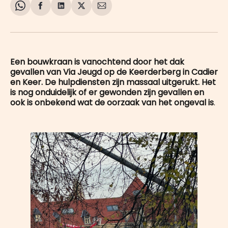
Share
Delen
Delen
Share
Deel
on
op
op
on
via
WhatsApp
Facebook
LinkedIn
X
E-
mail
Een bouwkraan is vanochtend door het dak
gevallen van Via Jeugd op de Keerderberg in Cadier
en Keer. De hulpdiensten zijn massaal uitgerukt. Het
is nog onduidelijk of er gewonden zijn gevallen en
ook is onbekend wat de oorzaak van het ongeval is
.