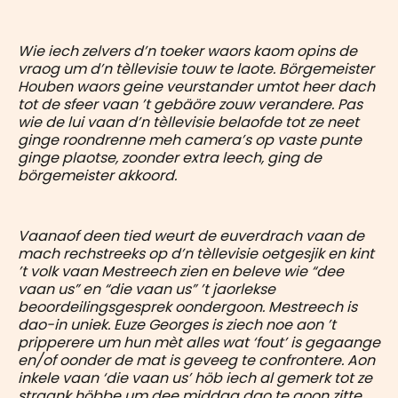
Wie iech zelvers d’n toeker waors kaom opins de
vraog um d’n tèllevisie touw te laote. Börgemeister
Houben waors geine veurstander umtot heer dach
tot de sfeer vaan ’t gebäöre zouw verandere. Pas
wie de lui vaan d’n tèllevisie belaofde tot ze neet
ginge roondrenne meh camera’s op vaste punte
ginge plaotse, zoonder extra leech, ging de
börgemeister akkoord.
Vaanaof deen tied weurt de euverdrach vaan de
mach rechstreeks op d’n tèllevisie oetgesjik en kint
’t volk vaan Mestreech zien en beleve wie “dee
vaan us” en “die vaan us” ’t jaorlekse
beoordeilingsgesprek oondergoon. Mestreech is
dao-in uniek. Euze Georges is ziech noe aon ’t
pripperere um hun mèt alles wat ‘fout’ is gegaange
en/of oonder de mat is geveeg te confrontere. Aon
inkele vaan ‘die vaan us’ höb iech al gemerk tot ze
straank höbbe um dee middag dao te goon zitte.