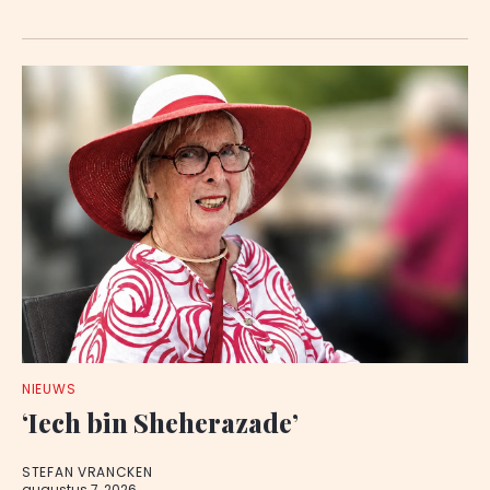
NIEUWS
‘Iech bin Sheherazade’
STEFAN VRANCKEN
augustus 7, 2026