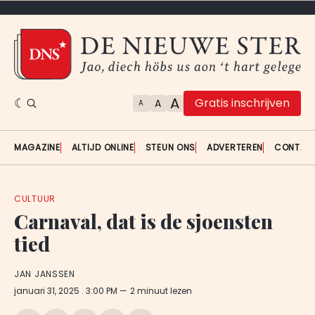
A
Gratis inschrijven
A
A
MAGAZINE
ALTIJD ONLINE
STEUN ONS
ADVERTEREN
CONTAC
CULTUUR
Carnaval, dat is de sjoensten
tied
JAN JANSSEN
januari 31, 2025
. 3:00 PM
2 minuut lezen