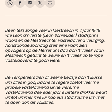
Share
Delen
Delen
Share
Deel
on
op
op
on
via
WhatsApp
Facebook
LinkedIn
X
E-
mail
Deen teks zonge veer in Mestreech in ’t jaor 1948
wie Léon d’n Ierste (Léon Schreuder) stadsprins
waors en de Mestreechter vastelaovend veurging.
Aonstaonde zoondag steit eine vaan zien
opvolgers op de Merret um dao aon ’t vollek vaan
Mestreech getuint te weure en ’t vollek op te rope
vastelaovend te goon viere.
De Tempeleers zien al weer e tiedsje aon ’t klusse
um alles in gooj baone te regele zoetot veer ‘ne
propele vastelaovend kinne viere. ‘ne
Vastelaovend dee eder jaor e bitteke drökker weurt
umtot ummer mie lui nao eus stad koume um mèt
te doen aon dit volksfies.