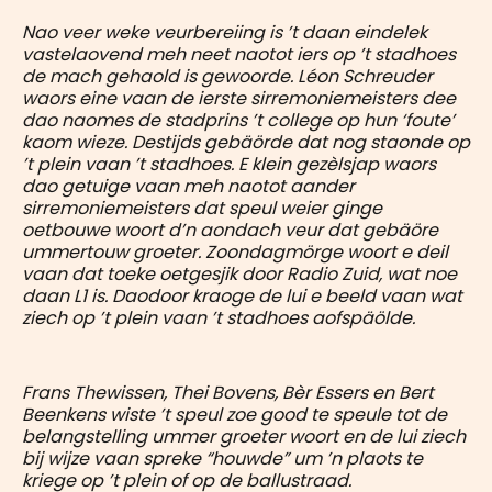
Nao veer weke veurbereiing is ’t daan eindelek
vastelaovend meh neet naotot iers op ’t stadhoes
de mach gehaold is gewoorde. Léon Schreuder
waors eine vaan de ierste sirremoniemeisters dee
dao naomes de stadprins ’t college op hun ‘foute’
kaom wieze. Destijds gebäörde dat nog staonde op
’t plein vaan ’t stadhoes. E klein gezèlsjap waors
dao getuige vaan meh naotot aander
sirremoniemeisters dat speul weier ginge
oetbouwe woort d’n aondach veur dat gebäöre
ummertouw groeter. Zoondagmörge woort e deil
vaan dat toeke oetgesjik door Radio Zuid, wat noe
daan L1 is. Daodoor kraoge de lui e beeld vaan wat
ziech op ’t plein vaan ’t stadhoes aofspäölde.
Frans Thewissen, Thei Bovens, Bèr Essers en Bert
Beenkens wiste ’t speul zoe good te speule tot de
belangstelling ummer groeter woort en de lui ziech
bij wijze vaan spreke “houwde” um ’n plaots te
kriege op ’t plein of op de ballustraad.