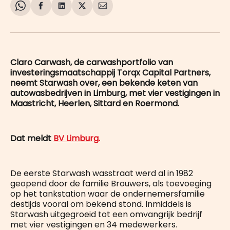
Share
Delen
Delen
Share
Deel
on
op
op
on
via
WhatsApp
Facebook
LinkedIn
X
E-
mail
Claro Carwash, de carwashportfolio van
investeringsmaatschappij Torqx Capital Partners,
neemt Starwash over, een bekende keten van
autowasbedrijven in Limburg, met vier vestigingen in
Maastricht, Heerlen, Sittard en Roermond.
Dat meldt
BV Limburg.
De eerste Starwash wasstraat werd al in 1982
geopend door de familie Brouwers, als toevoeging
op het tankstation waar de ondernemersfamilie
destijds vooral om bekend stond. Inmiddels is
Starwash uitgegroeid tot een omvangrijk bedrijf
met vier vestigingen en 34 medewerkers.