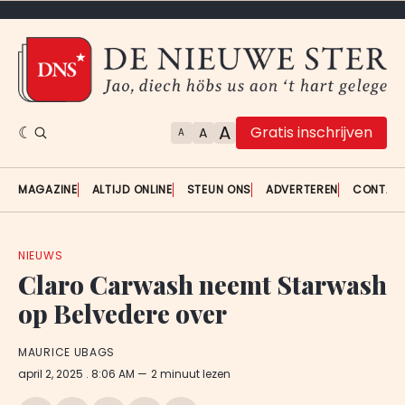
A
Gratis inschrijven
A
A
MAGAZINE
ALTIJD ONLINE
STEUN ONS
ADVERTEREN
CONTAC
NIEUWS
Claro Carwash neemt Starwash
op Belvedere over
MAURICE UBAGS
april 2, 2025
. 8:06 AM
2 minuut lezen