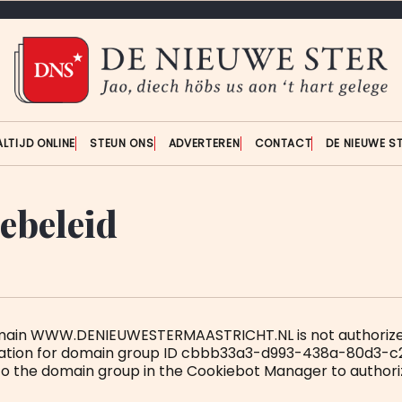
ALTIJD ONLINE
STEUN ONS
ADVERTEREN
CONTACT
DE NIEUWE S
ebeleid
omain WWW.DENIEUWESTERMAASTRICHT.NL is not authorize
ration for domain group ID cbbb33a3-d993-438a-80d3-
 to the domain group in the Cookiebot Manager to authori