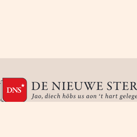
𝕏
Facebook