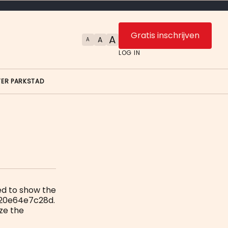
Gratis inschrijven
A
A
A
LOG IN
TER PARKSTAD
d to show the
c20e64e7c28d.
ze the