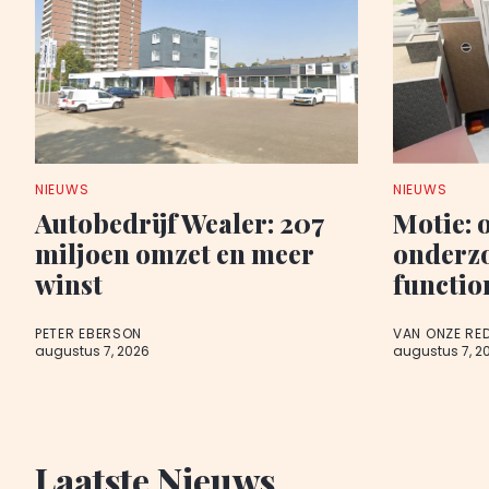
NIEUWS
NIEUWS
Autobedrijf Wealer: 207
Motie: 
miljoen omzet en meer
onderz
winst
functio
PETER EBERSON
VAN ONZE RE
augustus 7, 2026
augustus 7, 2
Laatste Nieuws