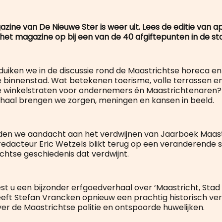
ine van De Nieuwe Ster is weer uit. Lees de editie van apr
 het magazine op bij een van de 40 afgiftepunten in de st
 duiken we in de discussie rond de Maastrichtse horeca en
binnenstad. Wat betekenen toerisme, volle terrassen e
 winkelstraten voor ondernemers én Maastrichtenaren? 
rhaal brengen we zorgen, meningen en kansen in beeld.
den we aandacht aan het verdwijnen van Jaarboek Maast
dredacteur Eric Wetzels blikt terug op een veranderende 
ichtse geschiedenis dat verdwijnt.
st u een bijzonder erfgoedverhaal over ‘Maastricht, Stad
eeft Stefan Vrancken opnieuw een prachtig historisch ve
r de Maastrichtse politie en ontspoorde huwelijken.