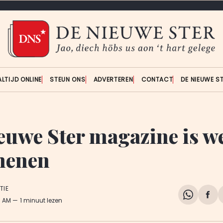
ALTIJD ONLINE
STEUN ONS
ADVERTEREN
CONTACT
DE NIEUWE S
euwe Ster magazine is w
henen
TIE
Share
Del
5 AM
1 minuut lezen
on
op
WhatsA
Fa