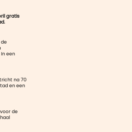
mail
il gratis
ad.
 de
n
In een
richt na 70
stad en een
 voor de
rhaal