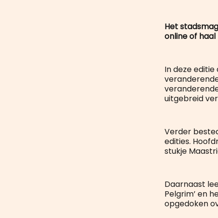
Het stadsmagaz
online of haal
In deze editie
veranderende 
veranderende
uitgebreid ve
Verder beste
edities. Hoof
stukje Maastr
Daarnaast lee
Pelgrim’ en h
opgedoken ove