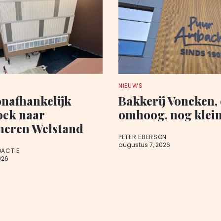
NIEUWS
onafhankelijk
Bakkerij Voncken,
oek naar
omhoog, nog klein
neren Welstand
PETER EBERSON
augustus 7, 2026
DACTIE
026