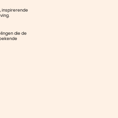
 inspirerende
ving.
lingen die de
e bekende