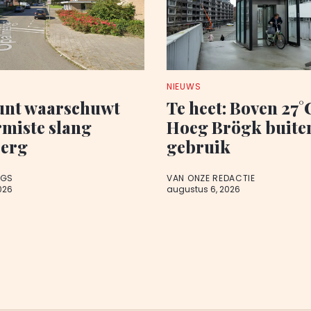
NIEUWS
nt waarschuwt
Te heet: Boven 27°C
rmiste slang
Hoeg Brögk buite
berg
gebruik
AGS
VAN ONZE REDACTIE
026
augustus 6, 2026