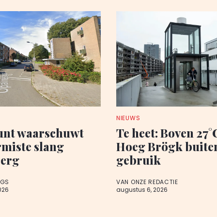
NIEUWS
nt waarschuwt
Te heet: Boven 27°C
rmiste slang
Hoeg Brögk buite
berg
gebruik
AGS
VAN ONZE REDACTIE
026
augustus 6, 2026