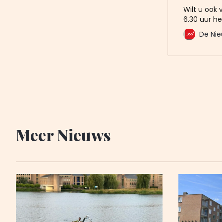
Wilt u ook
6.30 uur he
mailbox? M
De Nie
De Nieuwe 
u al voor. 
Meer Nieuws