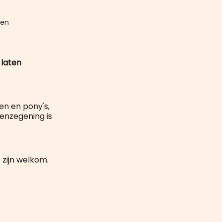
mail
en 
 laten
en en pony's,
enzegening is
 zijn welkom.