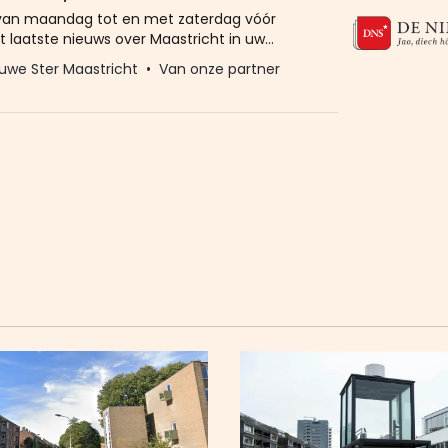
 van maandag tot en met zaterdag vóór
t laatste nieuws over Maastricht in uw
eld u dan gratis aan voor de nieuwbrief van
uwe Ster Maastricht
Van onze partner
Ster. Meer dan 20.000 trouwe lezers gingen
Het enige wat wij van u vragen