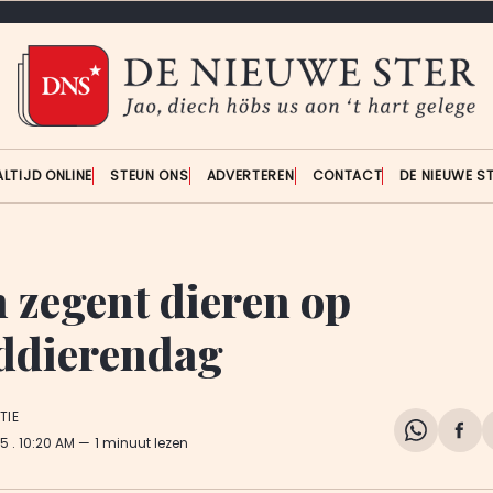
ALTIJD ONLINE
STEUN ONS
ADVERTEREN
CONTACT
DE NIEUWE S
 zegent dieren op
ddierendag
TIE
Share
Del
25
. 10:20 AM
1 minuut lezen
on
op
WhatsA
Fa