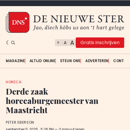
A
Gratis inschrijven
A
A
MAGAZINE
ALTIJD ONLINE
STEUN ONS
ADVERTEREN
CONTAC
HORECA
Derde zaak
horecaburgemeester van
Maastricht
PETER EBERSON
september 5, 2025
. 5:26 PM
3 minuut lezen