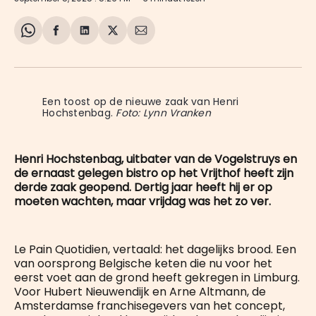
Share
Delen
Delen
Share
Deel
on
op
op
on
via
WhatsApp
Facebook
LinkedIn
X
E-
mail
Een toost op de nieuwe zaak van Henri 
Hochstenbag. 
Foto: Lynn Vranken
Henri Hochstenbag, uitbater van de Vogelstruys en
de ernaast gelegen bistro op het Vrijthof heeft zijn
derde zaak geopend. Dertig jaar heeft hij er op
moeten wachten, maar vrijdag was het zo ver.
Le Pain Quotidien, vertaald: het dagelijks brood. Een
van oorsprong Belgische keten die nu voor het
eerst voet aan de grond heeft gekregen in Limburg.
Voor Hubert Nieuwendijk en Arne Altmann, de
Amsterdamse franchisegevers van het concept,