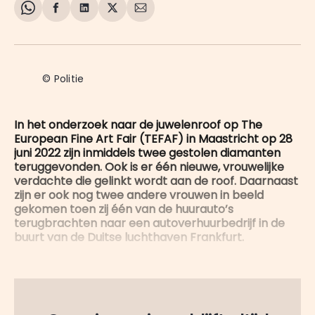
Share
Delen
Delen
Share
Deel
on
op
op
on
via
WhatsApp
Facebook
LinkedIn
X
E-
mail
© Politie
In het onderzoek naar de juwelenroof op The
European Fine Art Fair (TEFAF) in Maastricht op 28
juni 2022 zijn inmiddels twee gestolen diamanten
teruggevonden. Ook is er één nieuwe, vrouwelijke
verdachte die gelinkt wordt aan de roof. Daarnaast
zijn er ook nog twee andere vrouwen in beeld
gekomen toen zij één van de huurauto’s
terugbrachten naar een autoverhuurbedrijf in de
buurt van de Duitse luchthaven Frankfurt.