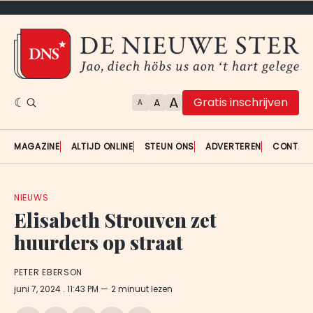
A
Gratis inschrijven
A
A
MAGAZINE
ALTIJD ONLINE
STEUN ONS
ADVERTEREN
CONTAC
NIEUWS
Elisabeth Strouven zet
huurders op straat
PETER EBERSON
juni 7, 2024
. 11:43 PM
2 minuut lezen