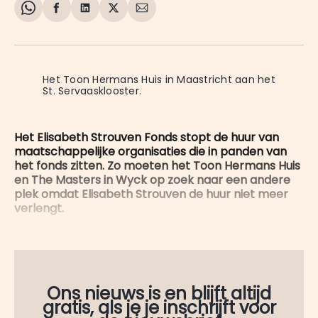
Share
Delen
Delen
Share
Deel
on
op
op
on
via
WhatsApp
Facebook
LinkedIn
X
E-
mail
Het Toon Hermans Huis in Maastricht aan het 
St. Servaasklooster.
Het Elisabeth Strouven Fonds stopt de huur van
maatschappelijke organisaties die in panden van
het fonds zitten. Zo moeten het Toon Hermans Huis
en The Masters in Wyck op zoek naar een andere
plek omdat Elisabeth Strouven de huur niet meer
verlengt.
Ons nieuws is en blijft altijd
gratis, als je je inschrijft voor