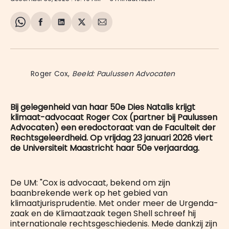
Share
Delen
Delen
Share
Deel
on
op
op
on
via
WhatsApp
Facebook
LinkedIn
X
E-
mail
Roger Cox, 
Beeld: Paulussen Advocaten
Bij gelegenheid van haar 50e Dies Natalis krijgt
klimaat-advocaat Roger Cox (partner bij Paulussen
Advocaten) een eredoctoraat van de Faculteit der
Rechtsgeleerdheid. Op vrijdag 23 januari 2026 viert
de Universiteit Maastricht haar 50e verjaardag.
De UM: "Cox is advocaat, bekend om zijn
baanbrekende werk op het gebied van
klimaatjurisprudentie. Met onder meer de Urgenda-
zaak en de Klimaatzaak tegen Shell schreef hij
internationale rechtsgeschiedenis. Mede dankzij zijn