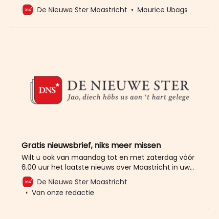
aangevraagd spoedadvies het uitstellen van de
De Nieuwe Ster Maastricht
Maurice Ubags
motie om Intratuin in Heugem veel meer horeca-
meters toe te staan. Volgens de advocaten is nu
niet duidelijk of de motie juridisch standhoudt als
die wordt aangenomen.
Gratis nieuwsbrief, niks meer missen
Wilt u ook van maandag tot en met zaterdag vóór
6.00 uur het laatste nieuws over Maastricht in uw
mailbox? Meld u dan gratis aan voor de nieuwbrief
De Nieuwe Ster Maastricht
van De Nieuwe Ster. Meer dan 20.000 trouwe lezers
Van onze redactie
gingen u al voor. Het enige wat wij van u vragen