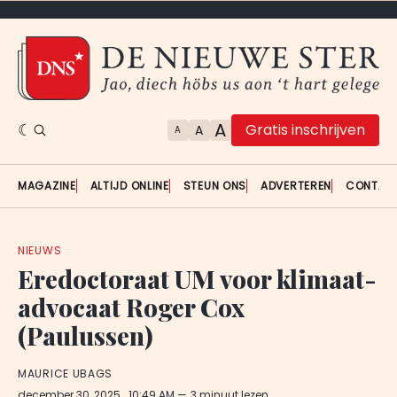
A
Gratis inschrijven
A
A
MAGAZINE
ALTIJD ONLINE
STEUN ONS
ADVERTEREN
CONTAC
NIEUWS
Eredoctoraat UM voor klimaat-
advocaat Roger Cox
(Paulussen)
MAURICE UBAGS
december 30, 2025
. 10:49 AM
3 minuut lezen