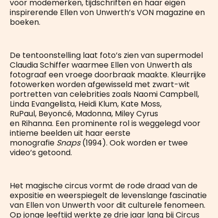
voor modemerken, tijdschriften en haar eigen
inspirerende Ellen von Unwerth’s VON magazine en
boeken.
De tentoonstelling laat foto’s zien van supermodel
Claudia Schiffer waarmee Ellen von Unwerth als
fotograaf een vroege doorbraak maakte. Kleurrijke
fotowerken worden afgewisseld met zwart-wit
portretten van celebrities zoals Naomi Campbell,
Linda Evangelista, Heidi Klum, Kate Moss,
RuPaul, Beyoncé, Madonna, Miley Cyrus
en Rihanna. Een prominente rol is weggelegd voor
intieme beelden uit haar eerste
monografie
Snaps
(1994). Ook worden er twee
video’s getoond.
Het magische circus vormt de rode draad van de
expositie en weerspiegelt de levenslange fascinatie
van Ellen von Unwerth voor dit culturele fenomeen.
Op jonge leeftijd werkte ze drie jaar lang bij Circus