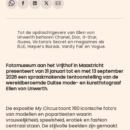
Share
Delen
Delen
Share
Deel
on
op
op
on
via
WhatsApp
Facebook
LinkedIn
X
E-
mail
Tot de opdrachtgevers van Ellen von 
Unwerth behoren Chanel, Dior, G-Star, 
Guess, Victoria’s Secret en magazines als 
ELLE, Harper’s Bazaar, Vanity Fair en Vogue.
Fotomuseum aan het Vrijthof in Maastricht
presenteert van 31 januari tot en met 13 september
2026 een spraakmakende tentoonstelling van de
wereldberoemde Duitse mode- en kunstfotograaf
Ellen von Unwerth.
De expositie
My Circus
toont 160 iconische foto’s
van modellen en popartiesten waarin
vrouwelijkheid, speelsheid, erotiek en fashion
centraal staan. De stijlvolle beelden zijn gemaakt