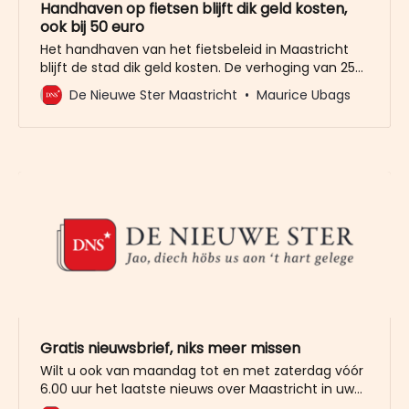
Handhaven op fietsen blijft dik geld kosten,
ook bij 50 euro
Het handhaven van het fietsbeleid in Maastricht
blijft de stad dik geld kosten. De verhoging van 25
euro naar 50 euro voor het terug kunnen krijgen
De Nieuwe Ster Maastricht
Maurice Ubags
van je verwijderde en meegenomen fiets, levert
fors meer op, maar verhoogt ook de kosten voor
de gemeente. Het neveneffect van de hogere
boete
Gratis nieuwsbrief, niks meer missen
Wilt u ook van maandag tot en met zaterdag vóór
6.00 uur het laatste nieuws over Maastricht in uw
mailbox? Meld u dan gratis aan voor de nieuwbrief