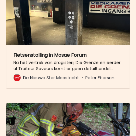
Fietsenstalling in Mosae Forum
Na het vertrek van drogisterij Die Grenze en eerder
al Traiteur Saveurs komt er geen detailhandel
meer op die plek in winkelcentrum Mosae Forum.
De Nieuwe Ster Maastricht
Peter Eberson
De gemeente gaat de ruimtes huren om er een
ondergrondse fietsenstalling van te maken.
Vastgoedbeheerder Rik Koppens laat weten dat
dinsdagmorgen de intentie-overeenkomst met de
gemeente