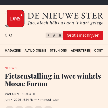
A
Gratis inschrijven
A
A
MAGAZINE
ALTIJD ONLINE
STEUN ONS
ADVERTEREN
CONTAC
NIEUWS
Fietsenstalling in twee winkels
Mosae Forum
VAN ONZE REDACTIE
juni 4, 2026
. 5:14 PM
4 minuut lezen