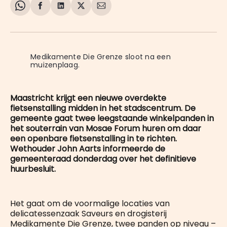
Share
Delen
Delen
Share
Deel
on
op
op
on
via
WhatsApp
Facebook
LinkedIn
X
E-
mail
Medikamente Die Grenze sloot na een 
muizenplaag.
Maastricht krijgt een nieuwe overdekte
fietsenstalling midden in het stadscentrum. De
gemeente gaat twee leegstaande winkelpanden in
het souterrain van Mosae Forum huren om daar
een openbare fietsenstalling in te richten.
Wethouder John Aarts informeerde de
gemeenteraad donderdag over het definitieve
huurbesluit.
Het gaat om de voormalige locaties van
delicatessenzaak Saveurs en drogisterij
Medikamente Die Grenze, twee panden op niveau –