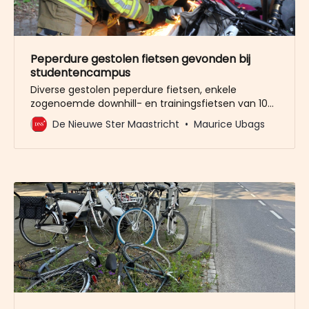
Peperdure gestolen fietsen gevonden bij
studentencampus
Diverse gestolen peperdure fietsen, enkele
zogenoemde downhill- en trainingsfietsen van 10
mille per stuk, zijn vrijdagavond teruggevonden op
De Nieuwe Ster Maastricht
Maurice Ubags
de studentencampus van Xior aan de
Tongerseweg. De fietsen werden teruggevonden
na een anonieme tip die bij Wat is Loos?!
binnenkwam over waar de fietsen gestald waren.
Dat platform berichtte een dag