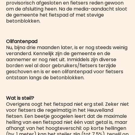
provisorisch afgesloten en fietsers reden gewoon
om de afsluiting heen. Na de media-aandacht sloot
de gemeente het fietspad af met stevige
betonblokken.
Olifantenpad
Nu, bijna drie maanden later, is er nog steeds weinig
veranderd. Kennelijk zijn de gemeente en de
aannemer er nog niet uit. Inmiddels zijn diverse
borden wel al door gebruikers/fietsers terzijde
geschoven en is er een olifantenpad voor fietsers
ontstaan langs de betonblokken.
Wat is steil?
Overigens oogt het fietspad niet erg steil. Zeker niet
voor fietsers die regelmatig in het Heuvelland
fietsen. Een beetje googelen leert dat de maximale
helling van een fietspad niet één vast getal is, maar
afhangt van het hoogteverschil: op korte hellingen
(bv. 1 meter) kan het steiler zijn (tot 7,5%), terwijl op