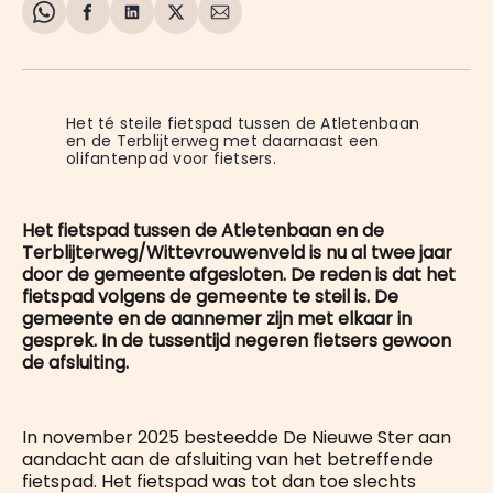
Share
Delen
Delen
Share
Deel
on
op
op
on
via
WhatsApp
Facebook
LinkedIn
X
E-
mail
Het té steile fietspad tussen de Atletenbaan 
en de Terblijterweg met daarnaast een 
olifantenpad voor fietsers.
Het fietspad tussen de Atletenbaan en de
Terblijterweg/Wittevrouwenveld is nu al twee jaar
door de gemeente afgesloten. De reden is dat het
fietspad volgens de gemeente te steil is. De
gemeente en de aannemer zijn met elkaar in
gesprek. In de tussentijd negeren fietsers gewoon
de afsluiting.
In november 2025 besteedde De Nieuwe Ster aan
aandacht aan de afsluiting van het betreffende
fietspad. Het fietspad was tot dan toe slechts