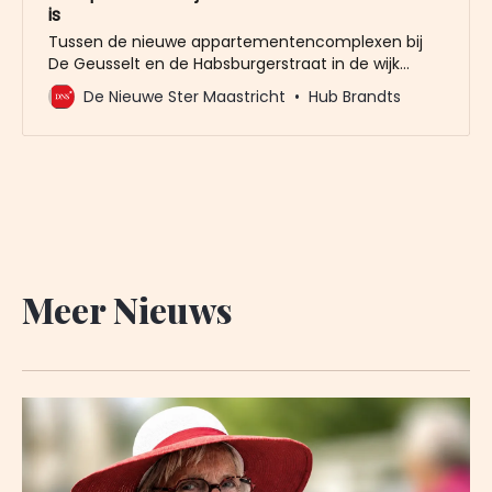
is
Tussen de nieuwe appartementencomplexen bij
De Geusselt en de Habsburgerstraat in de wijk
Wittevrouwenveld ligt al ongeveer twee jaar een
De Nieuwe Ster Maastricht
Hub Brandts
stuk nooit opengesteld fietspad. Het fietspad van
ongeveer 25 meter lang, vormt een
verbindingsstuk tussen de Atletenbaan en
Wittevrouwenveld en kruist de verkeersdrukke
Terblijterweg. Reden voor het nooit in
gebruiknemen
Meer Nieuws