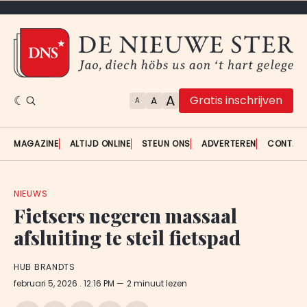
A
Gratis inschrijven
A
A
MAGAZINE
ALTIJD ONLINE
STEUN ONS
ADVERTEREN
CONTAC
NIEUWS
Fietsers negeren massaal
afsluiting te steil fietspad
HUB BRANDTS
februari 5, 2026
. 12:16 PM
2 minuut lezen