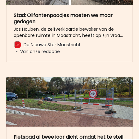
Stad: Olifantenpaadjes moeten we maar
gedogen
Jos Houben, de zelfverklaarde bewaker van de
openbare ruimte in Maastricht, heeft op zijn vraag
om met een kleine afrastering het groen in het
De Nieuwe Ster Maastricht
parkje in Heer te beschermen (zie foto’s), twee
Van onze redactie
verschillende antwoorden gekregen. Het
eindoordeel is overigens dat de gemeente vindt
dat het olifantenpad toch maar gedoogd moet
Fietspad al twee jaar dicht omdat het te steil