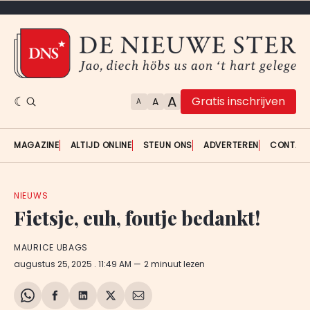
A
Gratis inschrijven
A
A
MAGAZINE
ALTIJD ONLINE
STEUN ONS
ADVERTEREN
CONTAC
NIEUWS
Fietsje, euh, foutje bedankt!
MAURICE UBAGS
augustus 25, 2025
. 11:49 AM
2 minuut lezen
Share
Delen
Delen
Share
Deel