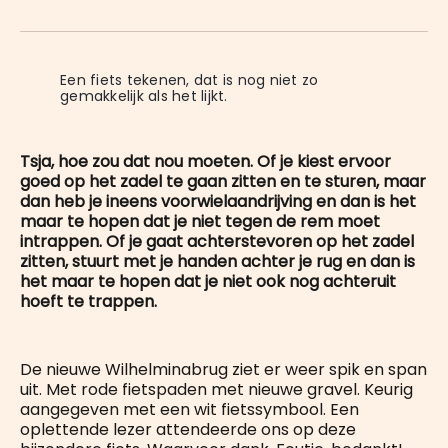
on
op
op
on
via
WhatsApp
Facebook
LinkedIn
X
E-
mail
Een fiets tekenen, dat is nog niet zo 
gemakkelijk als het lijkt.
Tsja, hoe zou dat nou moeten. Of je kiest ervoor
goed op het zadel te gaan zitten en te sturen, maar
dan heb je ineens voorwielaandrijving en dan is het
maar te hopen dat je niet tegen de rem moet
intrappen. Of je gaat achterstevoren op het zadel
zitten, stuurt met je handen achter je rug en dan is
het maar te hopen dat je niet ook nog achteruit
hoeft te trappen.
De nieuwe Wilhelminabrug ziet er weer spik en span
uit. Met rode fietspaden met nieuwe gravel. Keurig
aangegeven met een wit fietssymbool. Een
oplettende lezer attendeerde ons op deze