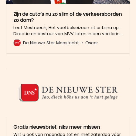
Zijn de auto’s nu zo slim of de verkeersborden
zo dom?
Leef Mestreech, Het voetbalseizoen zit er bijna op.
Directie en bestuur van MVV lieten in een verklaring
aan de supporters weten: “Slikken, kop omhoog en
De Nieuwe Ster Maastricht
Oscar
nao väöre”. Het was immers geen seizoen dat zal
uitblinken in de geschiedenisboeken. “We werken er
met man en macht aan om dit voor komend
Gratis nieuwsbrief, niks meer missen
Wilt u ook van maandag tot en met zaterdag vóór