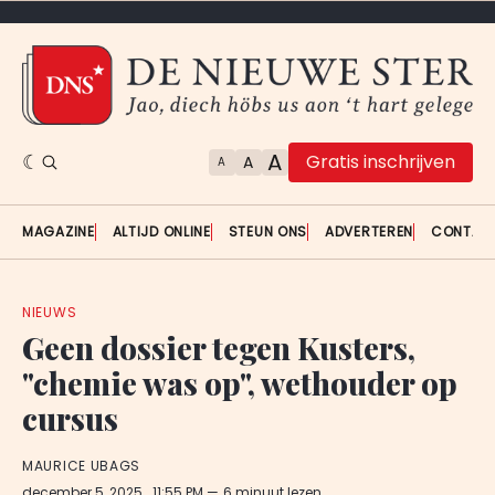
A
Gratis inschrijven
A
A
MAGAZINE
ALTIJD ONLINE
STEUN ONS
ADVERTEREN
CONTAC
NIEUWS
Geen dossier tegen Kusters,
"chemie was op", wethouder op
cursus
MAURICE UBAGS
december 5, 2025
. 11:55 PM
6 minuut lezen