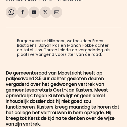
Share
Delen
Delen
Share
Deel
on
op
op
on
via
WhatsApp
Facebook
LinkedIn
X
E-
mail
Burgemeester Hillenaar, wethouders Frans 
Bastiaens, Johan Pas en Manon Fokke achter 
de tafel. Jos Gorren leidde de vergadering als 
plaatsvervangend voorzitter van de raad.
De gemeenteraad van Maastricht heeft op
pakjesavond 3,5 uur achter gesloten deuren
vergaderd over het gedwongen vertrek van
gemeentesecretaris Gert-Jan Kusters. Meest
opmerkelijk: tegen Kusters ligt er geen enkel
inhoudelijk dossier dat hij niet goed zou
functioneren. Kusters kreeg maandag te horen dat
het college het vertrouwen in hem opzegde. Hij
kreeg tot Kerst de tijd na te denken over de wijze
van zijn vertrek,