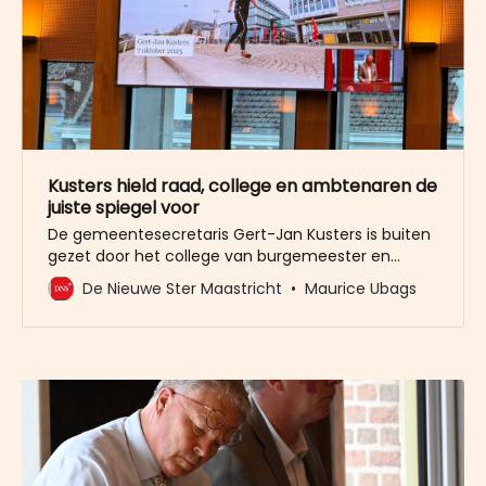
Kusters hield raad, college en ambtenaren de
juiste spiegel voor
De gemeentesecretaris Gert-Jan Kusters is buiten
gezet door het college van burgemeester en
wethouders. En die hebben de stad daar geen
De Nieuwe Ster Maastricht
Maurice Ubags
dienst mee bewezen. Integendeel. Maastricht was
al eens een tijd een kerkhof voor burgemeesters.
Dat risico dreigt ook voor gemeentesecretarissen
als er niets verandert. ANALYSE Het bestuur van de