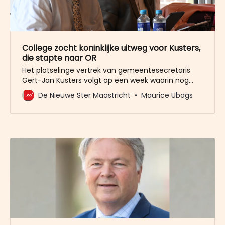
College zocht koninklijke uitweg voor Kusters,
die stapte naar OR
Het plotselinge vertrek van gemeentesecretaris
Gert-Jan Kusters volgt op een week waarin nog
gepoogd is om op een ‘koninklijke’ manier afscheid
De Nieuwe Ster Maastricht
Maurice Ubags
van hem te nemen. Het college van burgemeester
en wethouders zegde een week geleden het
vertrouwen in de gemeentesecretaris op en
verzocht hem na te denken over de beëindiging