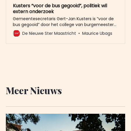
Kusters “voor de bus gegooid”, politiek wil
extern onderzoek
Gemeentesecretaris Gert-Jan Kusters is “voor de
bus gegooid” door het college van burgemeester
en wethouders. Dat schrijven de raadsleden
De Nieuwe Ster Maastricht
Maurice Ubags
Stephanie Blom (SP) en Jules Vaessen (PvdD) naar
aanleiding van het gedwongen vertrek van de
hoogste ambtenaar. Ze bepleiten een extern
onderzoek naar wat er allemaal mis is in het
stadhuis
Meer Nieuws