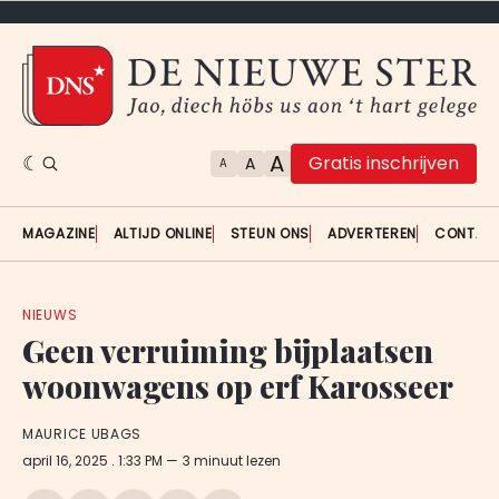
A
Gratis inschrijven
A
A
MAGAZINE
ALTIJD ONLINE
STEUN ONS
ADVERTEREN
CONTAC
NIEUWS
Geen verruiming bijplaatsen
woonwagens op erf Karosseer
MAURICE UBAGS
april 16, 2025
. 1:33 PM
3 minuut lezen