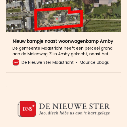
Nieuw kampje naast woonwagenkamp Amby
De gemeente Maastricht heeft een perceel grond
aan de Molenweg 71 in Amby gekocht, naast het
bestaande woonwagenkamp. Een
De Nieuwe Ster Maastricht
Maurice Ubags
haalbaarheidsonderzoek moet uitwijzen of het plan
haalbaar is en hoeveel woonwagens op dat
perceel passen. De gemeente heeft de
omwonenden vandaag een bewonersbrief
bezorgd, waarin tekst en uitleg wordt gegeven.