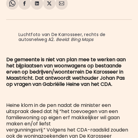
Share
Delen
Delen
Share
Deel
on
op
op
on
via
WhatsApp
Facebook
LinkedIn
X
E-
mail
Luchtfoto van De Karrosseer, rechts de 
autosnelweg A2. 
Beeld: Bing Maps
De gemeente is niet van plan mee te werken aan
het bijplaatsen van woonwagens op bestaande
erven op bedrijven/woonterrein De Karosseer in
Maastricht. Dat antwoordt wethouder Johan Pas
op vragen van Gabriëlle Heine van het CDA.
Heine klom in de pen nadat de minister een
uitspraak deed dat hij “het toevoegen van een
familiewoning op eigen erf makkelijker wil gaan
maken en/of liefst
vergunningsvrij.” Volgens het CDA-raadslid zouden
ook de woningzoekenden van De Karosseer