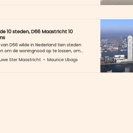
le (Achter de Oude Minderbroeders) en de
 van het gebouw. Maar er zijn ook
praken: zo
lde 10 steden, D66 Maastricht 10
ns
 van D66 wilde in Nederland tien steden
en om de woningnood op te lossen, om
de verkiezingen te zeggen dat dat
uwe Ster Maastricht
Maurice Ubags
h bedoeld was. Die belofte had de kiezer
iet letterlijk moeten nemen. Saillant; in
 pleit D66 nu voor de bouw van