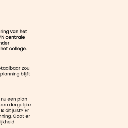
mail
ring van het
PN centrale
inder
 het college.
etaalbaar zou
lanning blijft
t nu een plan
een dergelijke
dit juist? Er
nning. Gaat er
ijkheid