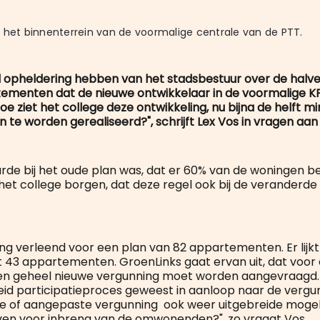
 het binnenterrein van de voormalige centrale van de PTT.
l opheldering hebben van het stadsbestuur over de halve
ementen dat de nieuwe ontwikkelaar in de voormalige K
oe ziet het college deze ontwikkeling, nu bijna de helft m
n te worden gerealiseerd?", schrijft Lex Vos in vragen aan
rde bij het oude plan was, dat er 60% van de woningen b
 het college borgen, dat deze regel ook bij de veranderde p
ning verleend voor een plan van 82 appartementen. Er lijk
43 appartementen. GroenLinks gaat ervan uit, dat voor 
n geheel nieuwe vergunning moet worden aangevraagd. Is 
reid participatieproces geweest in aanloop naar de vergu
e of aangepaste vergunning ook weer uitgebreide mogel
en voor inbreng van de omwonenden?", zo vraagt Vos.