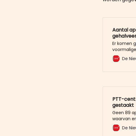
Aantal a
gehalvee
Er komen 
voormalig
Minderbroe
De Nie
de naam Jek
Estate in H
LinkedIn we
appartemen
PTT-centr
gestaakt
Geen 89 a
waarvan er 
meter. Dat 
De Nie
die gemaak