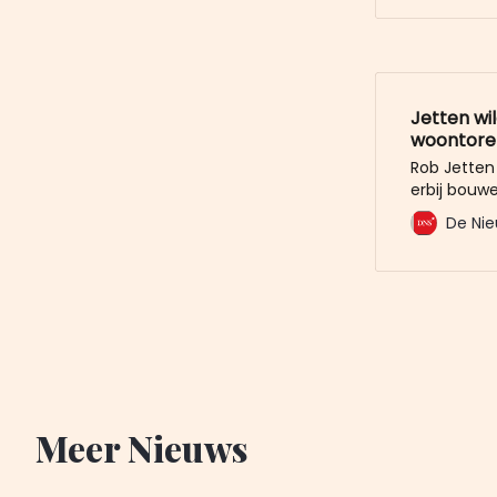
KPN-centra
omwonenden
andere afs
Jetten wi
woontore
Rob Jetten
erbij bouw
meteen na 
De Nie
metaforisc
dus zeker n
Maastricht
Meer Nieuws