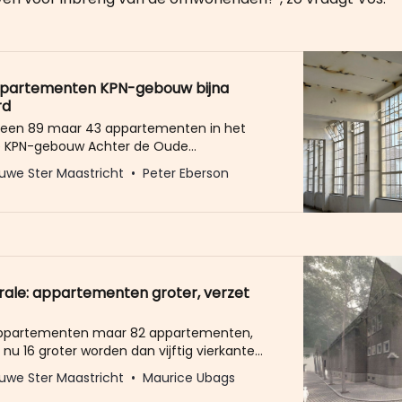
ppartementen KPN-gebouw bijna
rd
geen 89 maar 43 appartementen in het
e KPN-gebouw Achter de Oude
ders. De woningen gaan binnenkort onder
uwe Ster Maastricht
Peter Eberson
ercour in de verkoop. Dat laat Brix Real
eerlen, die het project ontwikkelt, op
ten. De keuze voor bijna de helft minder
ten is opmerkelijk,
ale: appartementen groter, verzet
ppartementen maar 82 appartementen,
nu 16 groter worden dan vijftig vierkante
is het belangrijkste onderdeel van de deal
uwe Ster Maastricht
Maurice Ubags
t is tussen de projectontwikkelaar van de