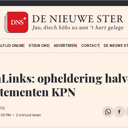
ALTIJD ONLINE
STEUN ONS
ADVERTEREN
CONTACT
DE NIEUWE S
Links: opheldering hal
rtementen KPN
TIE
Share
Del
5:00 PM
2 minuut lezen
on
op
WhatsA
Fa