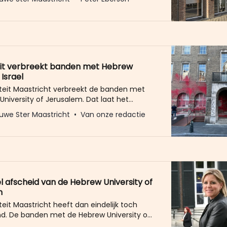
alestina actievoerders. De gebouwen van
iteit werden afgelopen nacht beklad met
ina leuzen. Het betreft zes gebouwen die
erden beklad. Het gaat om
eit verbreekt banden met Hebrew
 Israel
iteit Maastricht verbreekt de banden met
niversity of Jerusalem. Dat laat het
n Bestuur weten. De strategische
uwe Ster Maastricht
Van onze redactie
ng met de Hebrew University of Jerusalem
gezet op een aantal gronden. De
te reden: de Hebrew University heeft een
intensieve samenwerking met het
 leger
l afscheid van de Hebrew University of
m
teit Maastricht heeft dan eindelijk toch
nd. De banden met de Hebrew University of
(HUJI) worden opgeschort. Reden: de HUJI is