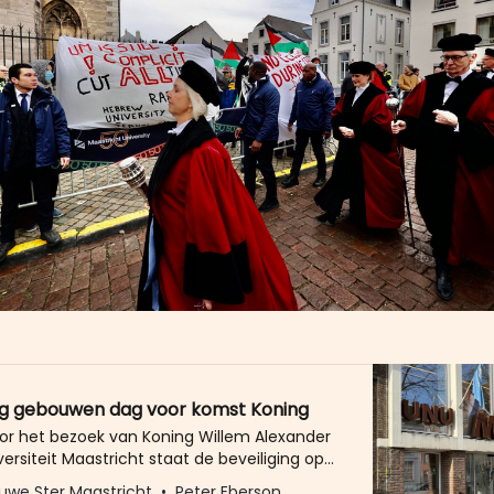
ng gebouwen dag voor komst Koning
or het bezoek van Koning Willem Alexander
ersiteit Maastricht staat de beveiliging op
de bekladdingen van universiteitsgebouwen
uwe Ster Maastricht
Peter Eberson