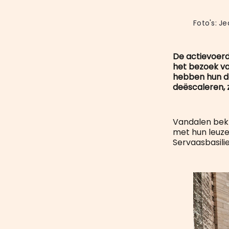
Foto's: J
De actievoerd
het bezoek v
hebben hun d
deëscaleren,
Vandalen bekl
met hun leuzen
Servaasbasili