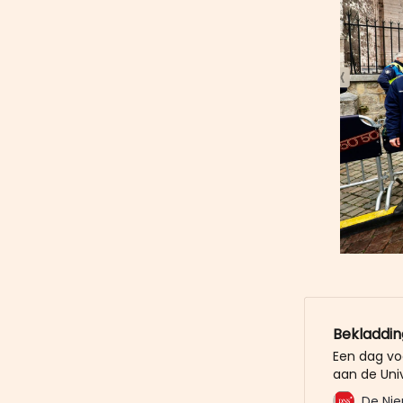
Bekladdi
Een dag vo
aan de Univ
scherp na 
De Nie