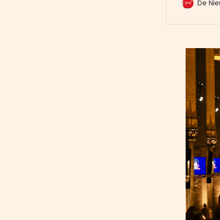
De Nie
indirect be
mensenrec
internatio
Israëlische