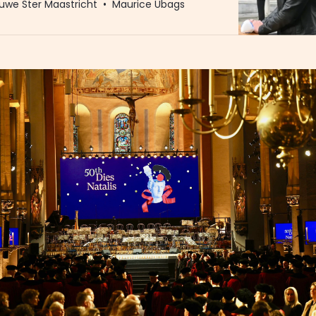
uwe Ster Maastricht
Maurice Ubags
trokken bij ernstige schendingen van de
hten, oorlogsmisdaden en/of
nale misdaden die worden begaan door de
 regering. OPINIE Wie in de door de