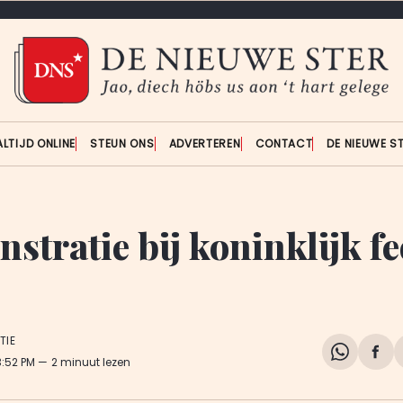
ALTIJD ONLINE
STEUN ONS
ADVERTEREN
CONTACT
DE NIEUWE S
tratie bij koninklijk fe
TIE
Share
Del
 3:52 PM
2 minuut lezen
on
op
WhatsA
Fa