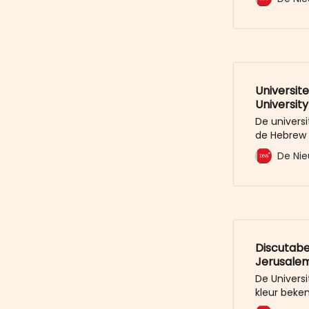
door pro-P
de univers
pro-Palest
met verf w
Universit
University
De univers
de Hebrew U
College va
De Nie
samenwerki
wordt stop
belangrijks
nauwe en 
Israëlische
Discutabe
Jerusale
De Universi
kleur beke
Jerusalem 