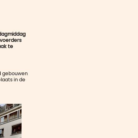
mail
ijdagmiddag
evoerders
ak te
ad gebouwen
laats in de