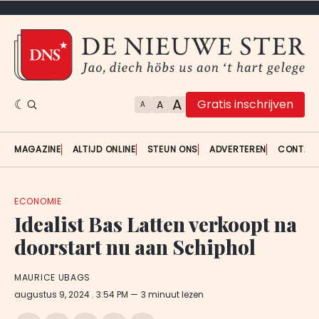
A
Gratis inschrijven
A
A
MAGAZINE
ALTIJD ONLINE
STEUN ONS
ADVERTEREN
CONTAC
ECONOMIE
Idealist Bas Latten verkoopt na
doorstart nu aan Schiphol
MAURICE UBAGS
augustus 9, 2024
. 3:54 PM
3 minuut lezen