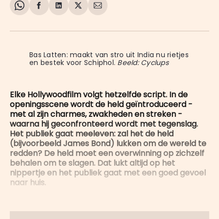
Share
Delen
Delen
Share
Deel
on
op
op
on
via
WhatsApp
Facebook
LinkedIn
X
E-
mail
Bas Latten: maakt van stro uit India nu rietjes 
en bestek voor Schiphol. 
Beeld: Cyclups
Elke Hollywoodfilm volgt hetzelfde script. In de
openingsscene wordt de held geïntroduceerd -
met al zijn charmes, zwakheden en streken -
waarna hij geconfronteerd wordt met tegenslag.
Het publiek gaat meeleven: zal het de held
(bijvoorbeeld James Bond) lukken om de wereld te
redden? De held moet een overwinning op zichzelf
behalen om te slagen. Dat lukt altijd op het
nippertje en het publiek gaat met een goed gevoel
naar huis.