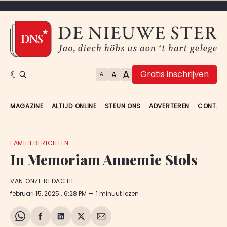
A
Gratis inschrijven
A
A
MAGAZINE
ALTIJD ONLINE
STEUN ONS
ADVERTEREN
CONTAC
FAMILIEBERICHTEN
In Memoriam Annemie Stols
VAN ONZE REDACTIE
februari 15, 2025
. 6:28 PM
1 minuut lezen
Share
Delen
Delen
Share
Deel