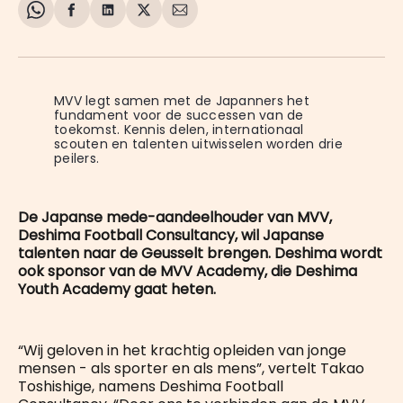
Share
Delen
Delen
Share
Deel
on
op
op
on
via
WhatsApp
Facebook
LinkedIn
X
E-
mail
MVV legt samen met de Japanners het 
fundament voor de successen van de 
toekomst. Kennis delen, internationaal 
scouten en talenten uitwisselen worden drie 
peilers. 
De Japanse mede-aandeelhouder van MVV,
Deshima Football Consultancy, wil Japanse
talenten naar de Geusselt brengen. Deshima wordt
ook sponsor van de MVV Academy, die Deshima
Youth Academy gaat heten.
“Wij geloven in het krachtig opleiden van jonge
mensen - als sporter en als mens”, vertelt Takao
Toshishige, namens Deshima Football