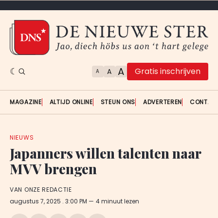
A
Gratis inschrijven
A
A
MAGAZINE
ALTIJD ONLINE
STEUN ONS
ADVERTEREN
CONTAC
NIEUWS
Japanners willen talenten naar
MVV brengen
VAN ONZE REDACTIE
augustus 7, 2025
. 3:00 PM
4 minuut lezen