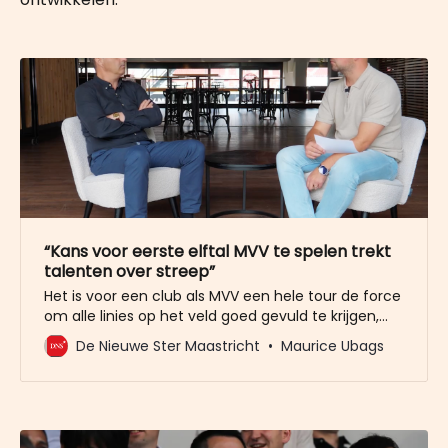
“Kans voor eerste elftal MVV te spelen trekt
talenten over streep”
Het is voor een club als MVV een hele tour de force
om alle linies op het veld goed gevuld te krijgen,
om met een brede talentvolle selectie aan het
De Nieuwe Ster Maastricht
Maurice Ubags
seizoen te kunnen beginnen. De concurrentie in
Zuid-Limburg met Fortuna en Roda JC is groot. En
ook net over de