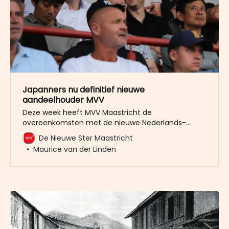
Japanners nu definitief nieuwe
aandeelhouder MVV
Deze week heeft MVV Maastricht de
overeenkomsten met de nieuwe Nederlands-
Japanse investeringsmaatschappij Deshima
De Nieuwe Ster Maastricht
Football Consultancy BV getekend. De nieuwe
Maurice van der Linden
aandeelhouder is ook de financiële afspraken
nagekomen richting MVV Maastricht. Deshima
komt daarmee op gelijke voet als het Maastricht
Collectief dat eerder al 24 aandelen overnam.
“Beide partijen zullen nu gezamenlijk