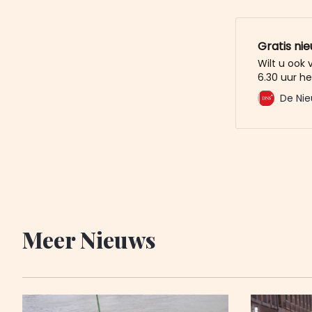
noemt het
Gratis ni
Wilt u ook
6.30 uur he
mailbox? M
De Nie
De Nieuwe 
u al voor. 
Meer Nieuws