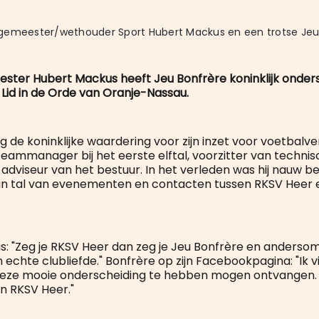
gemeester/wethouder Sport Hubert Mackus en een trotse Jeu 
ter Hubert Mackus heeft Jeu Bonfrère koninklijk onder
 Lid in de Orde van Oranje-Nassau.
g de koninklijke waardering voor zijn inzet voor voetbalv
u teammanager bij het eerste elftal, voorzitter van techni
adviseur van het bestuur. In het verleden was hij nauw be
an tal van evenementen en contacten tussen RKSV Heer 
: "Zeg je RKSV Heer dan zeg je Jeu Bonfrère en andersom
echte clubliefde." Bonfrère op zijn Facebookpagina: "Ik v
deze mooie onderscheiding te hebben mogen ontvangen.
an RKSV Heer."