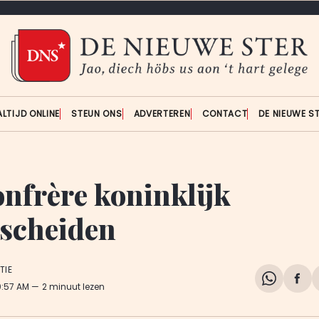
ALTIJD ONLINE
STEUN ONS
ADVERTEREN
CONTACT
DE NIEUWE S
onfrère koninklijk
scheiden
TIE
Share
Del
10:57 AM
2 minuut lezen
on
op
WhatsA
Fa