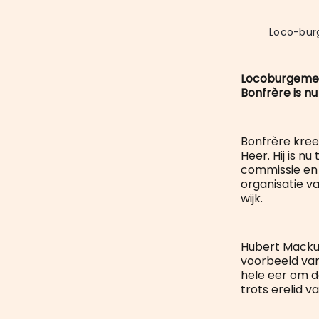
Loco-bur
Locoburgemees
Bonfrère is nu
Bonfrère kree
Heer. Hij is n
commissie en 
organisatie v
wijk.
Hubert Mackus
voorbeeld van 
hele eer om 
trots erelid v