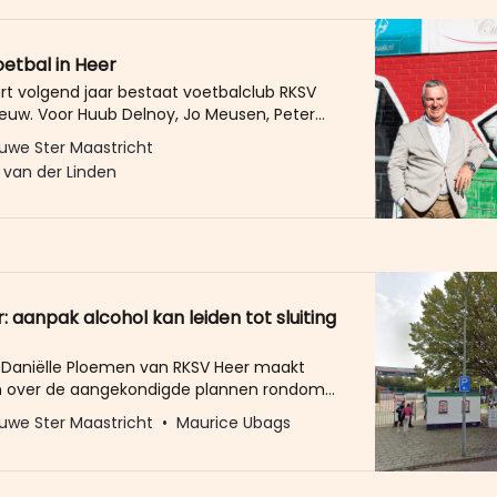
oetbal in Heer
t volgend jaar bestaat voetbalclub RKSV
euw. Voor Huub Delnoy, Jo Meusen, Peter
rice Jeurissen, Bèr Hollanders en Ivo Kok
uwe Ster Maastricht
 om -op verzoek van het bestuur- een
 van der Linden
ek samen te stellen. In de zomer van 2023
rt met de voorbereidingen. Op vrijdag 6
 aanpak alcohol kan leiden tot sluiting
d Daniëlle Ploemen van RKSV Heer maakt
n over de aangekondigde plannen rondom
en van alcohol. Op Facebook reageert ze
uwe Ster Maastricht
Maurice Ubags
ikel in De Nieuwe Ster, waarin aangegeven
burgemeester en wethouders klaar zijn met
an alcohol aan minderjarigen. Ploemen