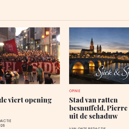
OPINIE
de viert opening
Stad van ratten
besnuffeld, Pierre
uit de schaduw
DACTIE
026
VAN ONZE REDACTIE