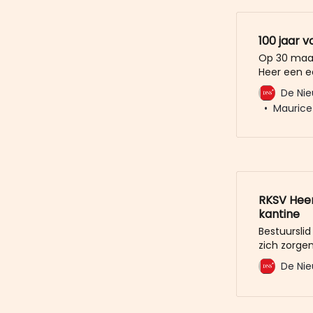
100 jaar v
Op 30 maar
Heer een e
Meusen, Mau
De Nie
aanleiding
Maurice
jubileumbo
werd gesta
RKSV Heer:
kantine
Bestuursli
zich zorge
het schenk
De Nie
op een art
wordt dat 
schenken v