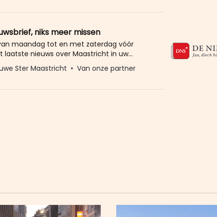
 risico op noodgedwongen
euwsbrief, niks meer missen
 van maandag tot en met zaterdag vóór
t laatste nieuws over Maastricht in uw
eld u dan gratis aan voor de nieuwbrief van
uwe Ster Maastricht
Van onze partner
Ster. Meer dan 20.000 trouwe lezers gingen
Het enige wat wij van u vragen