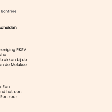
mail
Bonfrère.
scheiden.
ereniging RKSV
sche
trokken bij de
en de Molukse
. Een
ind het een
 Een zeer