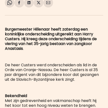
Share
Delen
Delen
Share
Deel
on
op
op
on
via
WhatsApp
Facebook
LinkedIn
X
E-
mail
Burgemeester Hillenaar heeft zaterdag een
koninklijke onderscheiding uitgereikt aan Harry
Custers. Hij kreeg deze onderscheiding tijdens de
viering van het 35-jarig bestaan van zangkoor
Anastasis
.
De heer Custers werd onderscheiden als lid in de
Orde van Oranje-Nassau. De heer Custers is al 35
jaar dirigent van dit bijzondere koor dat gezangen
uit de Slavisch-Byzantijnse kerk zingt.
Bekendheid
Met zijn gedrevenheid en vakmanschap heeft hij
het koor tot een hoog niveau weten te brengen.