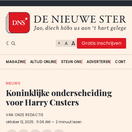
A
Gratis inschrijven
A
A
MAGAZINE
ALTIJD ONLINE
STEUN ONS
ADVERTEREN
CONTAC
NIEUWS
Koninklijke onderscheiding
voor Harry Custers
VAN ONZE REDACTIE
oktober 12, 2025
. 11:06 AM
2 minuut lezen