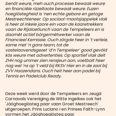
benöt weure, meh ouch processe bewaak weure
en financiële rizzeltaote bewaak weure. Euzen
hoeglöstegheid is ‘nen echte gebore en getoge
Mestreechteneer. Op sociaol-maotsjappelek vlak
is heer al inkele jaore ein vaan de kaaretrekkers
vaan de Rijaloetlunch vaan de Tempeleers en is
daomèt actief börgermètwerker vaan de
Financieel Kemissie. Ouch zörgde heer in ’t verleie,
same met ’n gans team, tot de
vastelaovendsgezet ‘d’n Tempeleer’ good gevöld
kós weure met advertenties. Op sportief vlak deit
ZHH nog ummer zien rensjeun aon, voetbalt heer
nog wel ‘ns op ’t veld bij RKSV Hier en in de zaol bij
ZVV Haozendans. Ouch heit heer aon padel bij
Tennis en Padelclub Ready.
Deze week werd door de Tempeleers en Jeugd
Carnavals Vereniging de Witte Ingelkes ook het
'Jäöghoeglösteg paar vaan Groet Mestreech'
uitgeroepen. Prins Luciano I en Prinses Faith-Lynn
vormen het Jäöghoeglösteg paar.