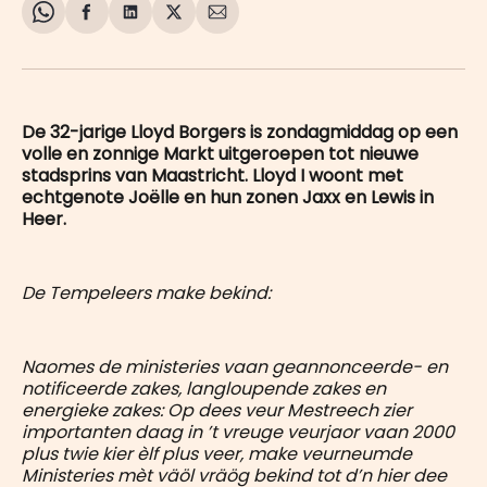
Share
Delen
Delen
Share
Deel
on
op
op
on
via
WhatsApp
Facebook
LinkedIn
X
E-
mail
De 32-jarige Lloyd Borgers is zondagmiddag op een
volle en zonnige Markt uitgeroepen tot nieuwe
stadsprins van Maastricht. Lloyd I woont met
echtgenote Joëlle en hun zonen Jaxx en Lewis in
Heer.
De Tempeleers make bekind:
Naomes de ministeries vaan geannonceerde- en
notificeerde zakes, langloupende zakes en
energieke zakes: Op dees veur Mestreech zier
importanten daag in ’t vreuge veurjaor vaan 2000
plus twie kier èlf plus veer, make veurneumde
Ministeries mèt väöl vräög bekind tot d’n hier dee