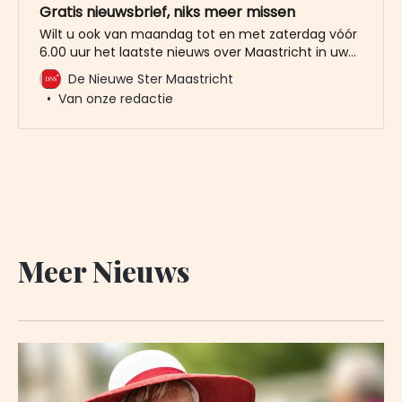
Gratis nieuwsbrief, niks meer missen
Wilt u ook van maandag tot en met zaterdag vóór
6.00 uur het laatste nieuws over Maastricht in uw
mailbox? Meld u dan gratis aan voor de nieuwbrief
De Nieuwe Ster Maastricht
van De Nieuwe Ster. Meer dan 20.000 trouwe lezers
Van onze redactie
gingen u al voor. Het enige wat wij van u vragen
Meer Nieuws