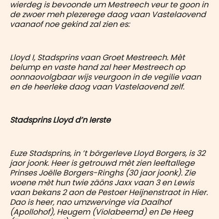
wierdeg is bevoonde um Mestreech veur te goon in
de zwoer meh plezerege daog vaan Vastelaovend
vaanaof noe gekind zal zien es:
Lloyd I, Stadsprins vaan Groet Mestreech. Mèt
belump en vaste hand zal heer Mestreech op
oonnaovolgbaar wijs veurgoon in de vegilie vaan
en de heerleke daog vaan Vastelaovend zelf.
Stadsprins Lloyd d’n Ierste
Euze Stadsprins, in ’t börgerleve Lloyd Borgers, is 32
jaor joonk. Heer is getrouwd mèt zien leeftallege
Prinses Joëlle Borgers-Ringhs (30 jaor joonk). Zie
woene mèt hun twie zäöns Jaxx vaan 3 en Lewis
vaan bekans 2 aon de Pestoer Heijnenstraot in Hier.
Dao is heer, nao umzwervinge via Daalhof
(Apollohof), Heugem (Violabeemd) en De Heeg