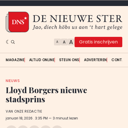
A
Gratis inschrijven
A
A
MAGAZINE
ALTIJD ONLINE
STEUN ONS
ADVERTEREN
CONTAC
NIEUWS
Lloyd Borgers nieuwe
stadsprins
VAN ONZE REDACTIE
januari 18, 2026
. 3:35 PM
3 minuut lezen