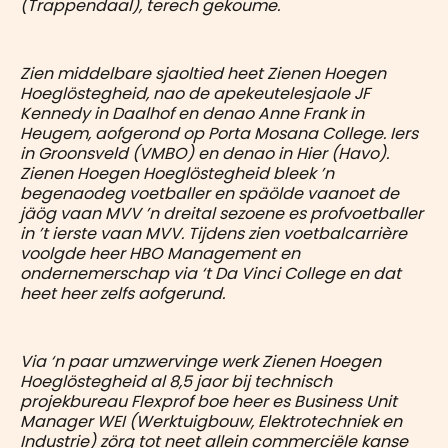
(Trappendaal), terech gekoume.
Zien middelbare sjaoltied heet Zienen Hoegen
Hoeglöstegheid, nao de apekeutelesjaole JF
Kennedy in Daalhof en denao Anne Frank in
Heugem, aofgerond op Porta Mosana College. Iers
in Groonsveld (VMBO) en denao in Hier (Havo).
Zienen Hoegen Hoeglöstegheid bleek ’n
begenaodeg voetballer en späölde vaanoet de
jäög vaan MVV ’n dreital sezoene es profvoetballer
in ’t ierste vaan MVV. Tijdens zien voetbalcarrière
voolgde heer HBO Management en
ondernemerschap via ‘t Da Vinci College en dat
heet heer zelfs aofgerund.
Via ‘n paar umzwervinge werk Zienen Hoegen
Hoeglöstegheid al 8,5 jaor bij technisch
projekbureau Flexprof boe heer es Business Unit
Manager WEI (Werktuigbouw, Elektrotechniek en
Industrie) zörg tot neet allein commerciële kanse