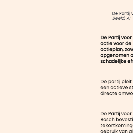
Beeld: AI
De Partij voor
actie voor de
actieplan, zow
opgenomen om
schadelijke ef
De partij plei
een actieve st
directe omwon
De Partij voo
Bosch bevestig
tekortkoming
gebruik van g