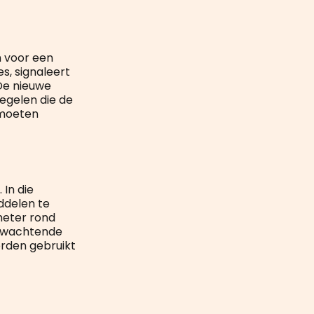
 voor een
s, signaleert
 De nieuwe
egelen die de
 moeten
In die
ddelen te
meter rond
 afwachtende
orden gebruikt