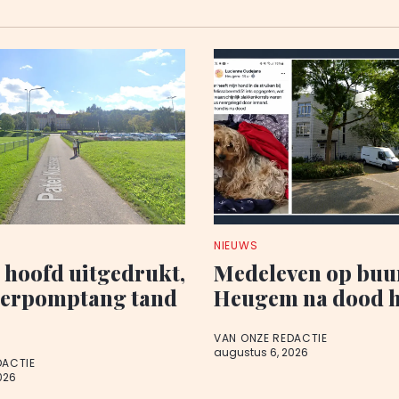
NIEUWS
p hoofd uitgedrukt,
Medeleven op buu
terpomptang tand
Heugem na dood 
VAN ONZE REDACTIE
augustus 6, 2026
DACTIE
026