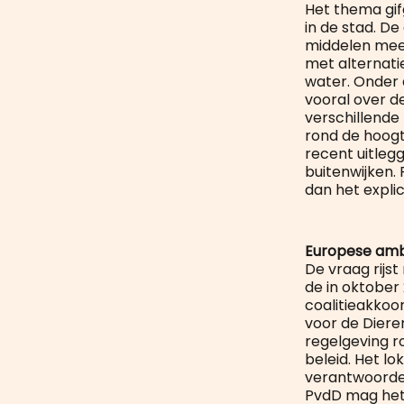
Het thema gifg
in de stad. D
middelen meer
met alternati
water. Onder 
vooral over d
verschillende
rond de hoogt
recent uitleg
buitenwijken.
dan het expli
Europese ambi
De vraag rijst
de in oktober
coalitieakkoo
voor de Diere
regelgeving ro
beleid. Het lo
verantwoordel
PvdD mag het 