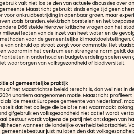
ebruik valt niet los te zien van actuele discussies over 
e gemeente Maastricht gebruikt sinds enige tijd geen che
 voor onkruidbestrijding in openbaar groen, maar expe
even zoals branden, elektrisch borstelen en het toepass
andere D66 stelde hierover kritische vragen aan het sta
e milieueffecten van de inzet van heet water en de gevol
 methoden voor de gemeentelijke klimaatdoelstellingen. 
e van onkruid op straat zorgt voor commotie. Het stads
gen waarom in het centrum een strengere norm geldt dan
 Prioriteiten in onderhoud en budgetverdeling spelen een 
ciet waarborgen van volksgezondheid of biodiversiteit.
tie of gemeentelijke praktijk
 nu of het Maastrichtse beleid terecht is, dan wel niet in d
 2024 unaniem aangenomen motie. Maastricht profileert z
rd als 'de meest Europese gemeente van Nederland', maar
n stelt dat het college die belofte niet waarmaakt zolan
nd gifgebruik en volksgezondheid niet actief wordt vertaa
kaal bestuur wordt volgens de partij niet ontslagen van h
ijkheden wanneer de landelijke overheid tekortschiet. V
gemeentebestuur juist nu laten zien dat volksgezondhei