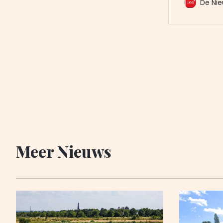
De Nie
is al lang 
onkruid oo
groen natu
Meer Nieuws