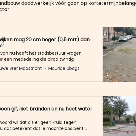
andbouw daadwerkelijk vóór gaan op kortetermijnbelang
ctor.
wijken mag 20 cm hoger (0,5 mtr) dan
m”
 van Nu heeft het stadsbestuur vragen
er een mededeling die circa twintig
rs van de buitendienst zouden hebben
uwe Ster Maastricht
Maurice Ubags
ze zouden het onkruid in de buitenwijken
 als dat niet hoger is dan een halve meter,
 in het centrum tot 30 centimeter moeten
.
Geen gif, niet branden en nu heet water
oord wil dat als er geen kruid tegen
s, dat betekent dat je machteloos bent.
en onkruid is geen kruid meer gewassen. Gif