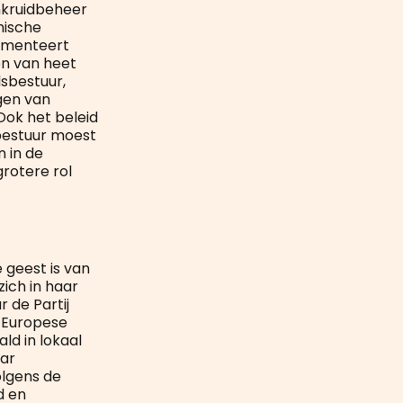
onkruidbeheer
mische
rimenteert
en van heet
dsbestuur,
gen van
Ook het beleid
bestuur moest
 in de
grotere rol
e geest is van
ich in haar
 de Partij
g Europese
ld in lokaal
aar
olgens de
d en