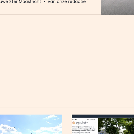
uwe Ster Maastricht
Van onze redactie
uit den boze. Toen werd bedacht dat je
k kunt branden. Maar ja, ook niet helemaal
urlijk. Die methode