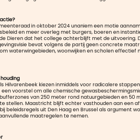
 actie?
meenteraad in oktober 2024 unaniem een motie aannam
beleid en meer overleg met burgers, boeren en instantie
 de Dieren dat het college achterblijft met de uitvoering.
ingsvisie bevat volgens de partij geen concrete maatr
ndom waterwingebieden, woonwijken en scholen effectief
houding
 Hilvarenbeek kiezen inmiddels voor radicalere stappen. 
t een voorstel om alle chemische gewasbeschermingsmi
 bufferzones van 250 meter rond natuurgebieden en 50 
te stellen. Maastricht blijft echter vasthouden aan een
bij beleidsregels uit Den Haag en Brussel als argument w
 aanvullende maatregelen te nemen.
r