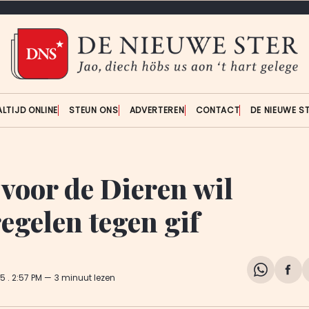
ALTIJD ONLINE
STEUN ONS
ADVERTEREN
CONTACT
DE NIEUWE S
 voor de Dieren wil
egelen tegen gif
Share
Del
25
. 2:57 PM
3 minuut lezen
on
op
WhatsA
Fa