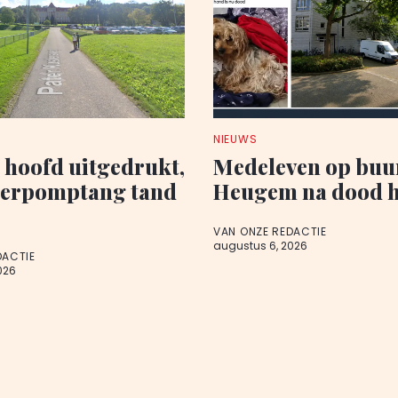
NIEUWS
p hoofd uitgedrukt,
Medeleven op buu
terpomptang tand
Heugem na dood 
VAN ONZE REDACTIE
augustus 6, 2026
DACTIE
026