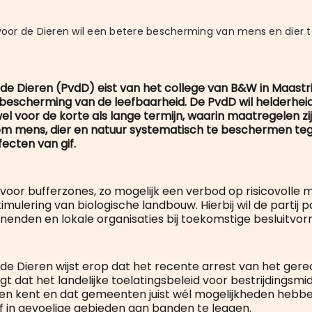
 de Dieren (PvdD) eist van het college van B&W in Maastri
 bescherming van de leefbaarheid. De PvdD wil helderhei
el voor de korte als lange termijn, waarin maatregelen zi
 mens, dier en natuur systematisch te beschermen te
fecten van gif.
t voor bufferzones, zo mogelijk een verbod op risicovolle 
imulering van biologische landbouw. Hierbij wil de partij p
enden en lokale organisaties bij toekomstige besluitvo
r de Dieren wijst erop dat het recente arrest van het gere
t dat het landelijke toelatingsbeleid voor bestrijdingsmi
en kent en dat gemeenten juist wél mogelijkheden hebb
if in gevoelige gebieden aan banden te leggen.