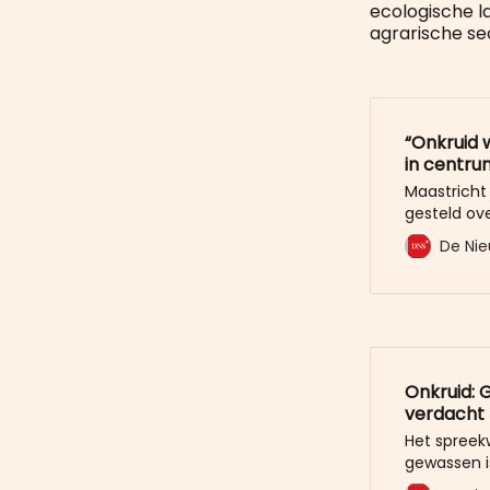
ecologische l
agrarische se
“Onkruid 
in centru
Maastricht
gesteld ov
medewerke
De Nie
gekregen: 
laten staan
terwijl ze
laten staan
Onkruid: 
verdacht
Het spreekw
gewassen i
Welnu: teg