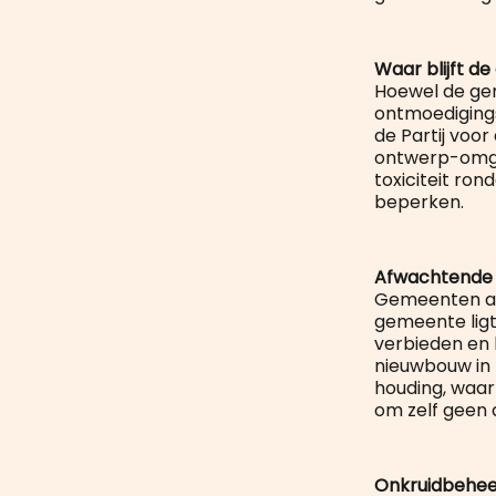
Waar blijft de
Hoewel de ge
ontmoedigings
de Partij voor
ontwerp-omgev
toxiciteit ro
beperken.
Afwachtende 
Gemeenten als
gemeente lig
verbieden en
nieuwbouw in 
houding, waar
om zelf geen
Onkruidbehee