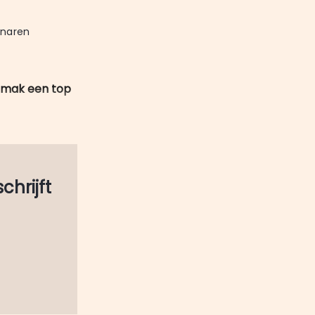
mail
naren 
gemak een top
schrijft