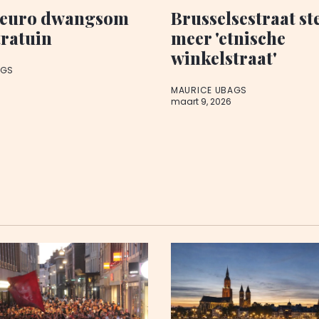
 euro dwangsom
Brusselsestraat st
tratuin
meer 'etnische
winkelstraat'
AGS
MAURICE UBAGS
maart 9, 2026