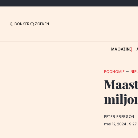
DONKER
ZOEKEN
MAGAZINE
ECONOMIE
—
NI
Maast
miljo
PETER EBERSON
mei 12, 2024
. 9:27