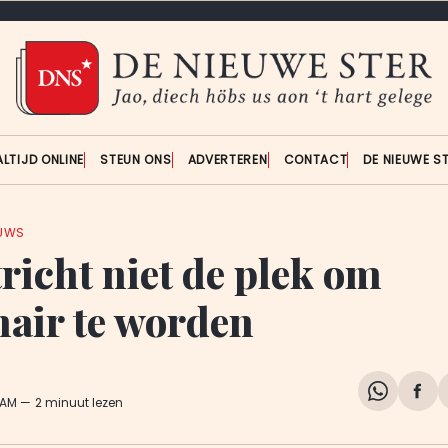
ALTIJD ONLINE
STEUN ONS
ADVERTEREN
CONTACT
DE NIEUWE S
EUWS
richt niet de plek om
nair te worden
Share
Del
 AM
2 minuut lezen
on
op
WhatsA
Fa