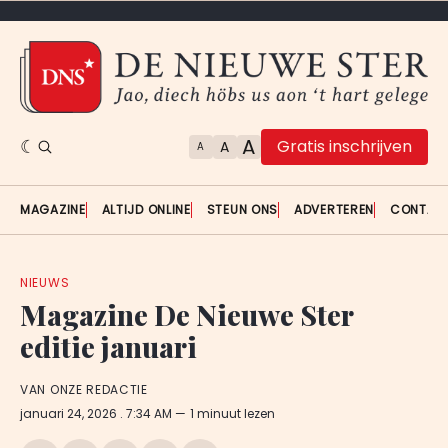
A
Gratis inschrijven
A
A
MAGAZINE
ALTIJD ONLINE
STEUN ONS
ADVERTEREN
CONTAC
NIEUWS
Magazine De Nieuwe Ster
editie januari
VAN ONZE REDACTIE
januari 24, 2026
. 7:34 AM
1 minuut lezen