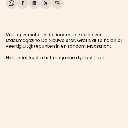
Share
Delen
Delen
Share
Deel
on
op
op
on
via
WhatsApp
Facebook
LinkedIn
X
E-
mail
Vrijdag verscheen de december-editie van
stadsmagazine De Nieuwe Ster. Gratis af te halen bij
veertig uitgiftepunten in en rondom Maastricht.
Hieronder kunt u het magazine digitaal lezen.