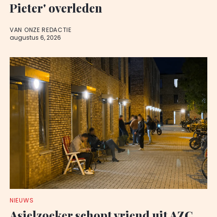
Pieter' overleden
VAN ONZE REDACTIE
augustus 6, 2026
NIEUWS
Asielzoeker schopt vriend uit AZC