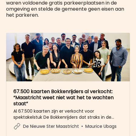
waren voldoende gratis parkeerplaatsen in de
omgeving en stelde de gemeente geen eisen aan
het parkeren.
67.500 kaarten Bokkenrijders al verkocht:
“Maastricht weet niet wat het te wachten
staat”
Al 67.500 kaarten zijn er verkocht voor
spektakelstuk De Bokkenrijders dat straks in de
Geusselt is te zien. “Maastricht weet niet wat het te
De Nieuwe Ster Maastricht
Maurice Ubags
wachten staat. Dit is zo groots, zo spectaculair,
daar komen de mensen ook voor”, zegt mede-