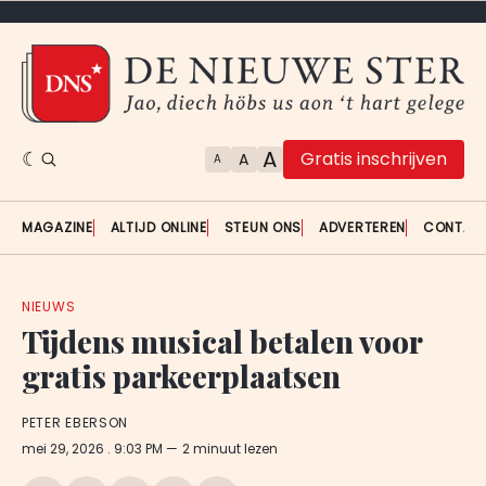
A
Gratis inschrijven
A
A
MAGAZINE
ALTIJD ONLINE
STEUN ONS
ADVERTEREN
CONTAC
NIEUWS
Tijdens musical betalen voor
gratis parkeerplaatsen
PETER EBERSON
mei 29, 2026
. 9:03 PM
2 minuut lezen