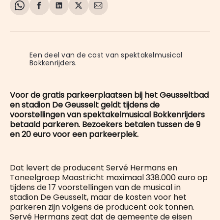
Share
Delen
Delen
Share
Deel
on
op
op
on
via
WhatsApp
Facebook
LinkedIn
X
E-
mail
Een deel van de cast van spektakelmusical 
Bokkenrijders.
Voor de gratis parkeerplaatsen bij het Geusseltbad
en stadion De Geusselt geldt tijdens de
voorstellingen van spektakelmusical Bokkenrijders
betaald parkeren. Bezoekers betalen tussen de 9
en 20 euro voor een parkeerplek.
Dat levert de producent Servé Hermans en
Toneelgroep Maastricht maximaal 338.000 euro op
tijdens de 17 voorstellingen van de musical in
stadion De Geusselt, maar de kosten voor het
parkeren zijn volgens de producent ook tonnen.
Servé Hermans zegt dat de gemeente de eisen