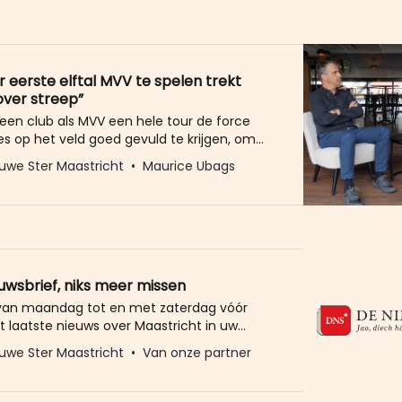
r eerste elftal MVV te spelen trekt
over streep”
 een club als MVV een hele tour de force
ies op het veld goed gevuld te krijgen, om
ede talentvolle selectie aan het seizoen te
uwe Ster Maastricht
Maurice Ubags
innen. De concurrentie in Zuid-Limburg
a en Roda JC is groot. En ook net over de
euwsbrief, niks meer missen
 van maandag tot en met zaterdag vóór
t laatste nieuws over Maastricht in uw
eld u dan gratis aan voor de nieuwbrief van
uwe Ster Maastricht
Van onze partner
Ster. Meer dan 20.000 trouwe lezers gingen
Het enige wat wij van u vragen