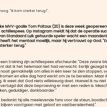
og. "Ik kom sterker terug!".
ijke MVV-goalie Tom Poitoux (20) is deze week geopereerd
achillespees. Op Instagram meldt hij dat de operatie suc
 van Standaard Luik gehuurde speler wacht een maanden
ij heeft het mentaal moeilijk, maar hij vertrouwt op God. "E
sterker terug."
ij een training zijn achillespees afscheurde: "Deze zware 
 dat ik het helemaal niet had verwacht. Eerlijk gezegd i
is nooit gemakkelijk om alles in één keer te zien stoppen, vo
dromen en elke dag hard werkt om ze te bereiken. Maar i
Ik weet dat God niets willekeurig doet. Hoewel ik nu niet a
overtuigd dat deze beproeving er met een reden is. Miss
ken, geduldiger, dankbaarder."
bedankt hij alle meelevende fans voor de steun, boods
blijven voortgaan met geloof en vastberadenheid."