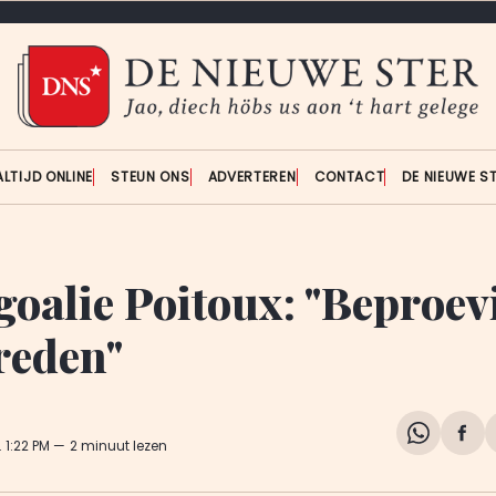
ALTIJD ONLINE
STEUN ONS
ADVERTEREN
CONTACT
DE NIEUWE S
oalie Poitoux: "Beproev
 reden"
Share
Del
. 1:22 PM
2 minuut lezen
on
op
WhatsA
Fa