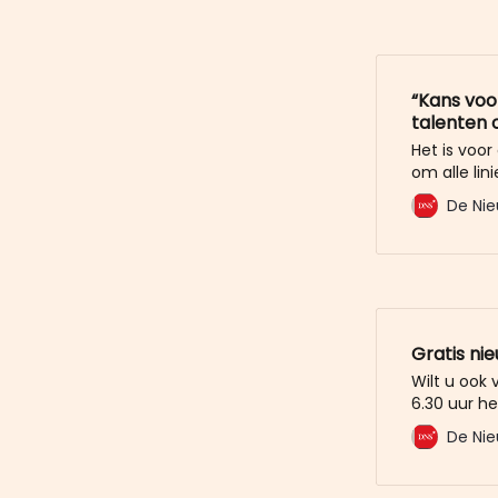
“Kans voo
talenten 
Het is voor
om alle lin
met een br
De Nie
kunnen beg
met Fortun
Gratis ni
Wilt u ook
6.30 uur he
mailbox? M
De Nie
De Nieuwe 
u al voor. 