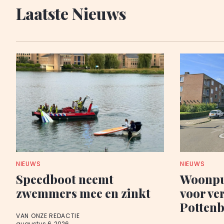
Laatste Nieuws
NIEUWS
NIEUWS
Speedboot neemt
Woonpu
zwemmers mee en zinkt
voor ve
Potten
VAN ONZE REDACTIE
augustus 6, 2026