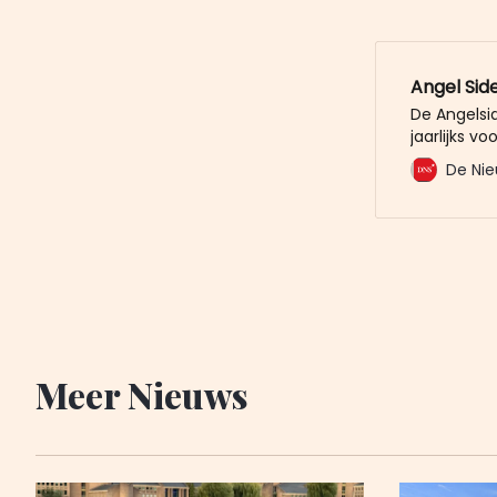
Angel Side
De Angelsi
jaarlijks v
samenkomst
De Nie
fans nemen
op af. De 
Waarvoor da
Meer Nieuws