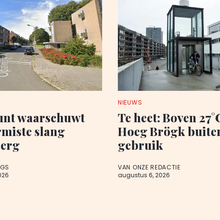
NIEUWS
nt waarschuwt
Te heet: Boven 27°C
rmiste slang
Hoeg Brögk buite
berg
gebruik
AGS
VAN ONZE REDACTIE
026
augustus 6, 2026