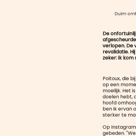
Duim omho
De onfortuinl
afgescheurde 
verlopen. De
revalidatie. H
zeker: ik kom 
Poitoux, die b
op een moment
moeilijk. Het 
doelen hebt, 
hoofd omhoog. 
ben ik ervan 
sterker te ma
Op Instagram 
gebeden. "We 