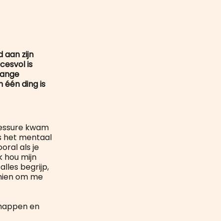
mail
 aan zijn
cesvol is
lange
n één ding is
blessure kwam
s het mentaal
oral als je
k hou mijn
lles begrijp,
chien om me
chappen en