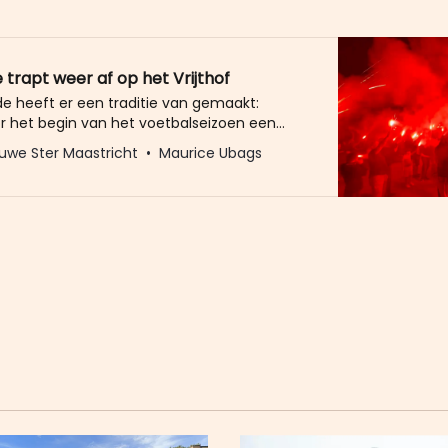
 trapt weer af op het Vrijthof
de heeft er een traditie van gemaakt:
oor het begin van het voetbalseizoen een
 op het Vrijthof in Maastricht. Honderden
uwe Ster Maastricht
Maurice Ubags
 eraan deel en elk jaar komt er meer volk
Angel Side maakte onderstaande filmpjes.
nk! 0:00 /2:09 1× 0: