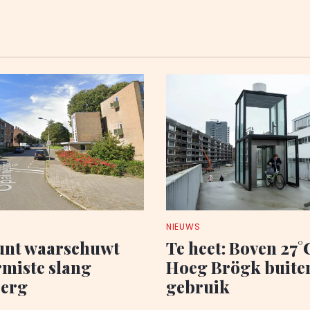
NIEUWS
nt waarschuwt
Te heet: Boven 27°C
rmiste slang
Hoeg Brögk buite
berg
gebruik