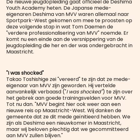
De nieuwe jeugdopleiding gaat officieel de Deshima
Youth Academy heten. De Japanse mede-
eigenaren Deshima van MVV waren allemaal naar
Sportpark-West gekomen om mee te proosten op
deze volgende stap in wat Tom Daemen de
"verdere professionalisering van MVV" noemde. Er
komt nu een einde aan de versnippering van de
jeugdopleiding die her en der was ondergebracht in
Maastricht.
"I was shocked"
Takao Toshishige zei "vereerd" te zijn dat ze mede-
eigenaar van MVV zijn geworden. Hij vertelde
aanvankelijk verbaasd ("
I was shocked"
) te zijn over
het gebrek aan goede trainingsvelden voor MVV.
Tot nu dan. "MVV begint hier ook weer aan een
nieuwe reis op Maastricht-West. Wij danken de
gemeente dat ze dit mede geïnitieerd hebben. We
zijn als Deshima een nieuwkomer in Maastricht,
maar wij beloven plechtig dat we gecommitteerd
aan MVV zullen blijven."