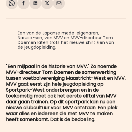
Share
Delen
Delen
Share
Deel
on
op
op
on
via
WhatsApp
Facebook
LinkedIn
X
E-
mail
Een van de Japanse mede-eigenaren, 
Naruse-san, van MVV en MVV-directeur Tom 
Daemen laten trots het nieuwe shirt zien van 
de jeugdopleiding,
"Een mijlpaal in de historie van MVV." Zo noemde
MVV-directeur Tom Daemen de samenwerking
tussen voetbalvereniging Maastricht-West en MVV.
MVV gaat eerst zijn hele jeugdopleiding op
Sportpark-West onderbrengen en in de
toekomstig moet ook het eerste elftal van MVV
daar gaan trainen. Op dit sportpark kan nu een
nieuwe clubcultuur voor MVV ontstaan. Een plek
waar alles en iedereen die met MVV te maken
heeft samenkomt. Dat is de bedoeling.