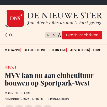
A
Gratis inschrijven
A
A
MAGAZINE
ALTIJD ONLINE
STEUN ONS
ADVERTEREN
CONTAC
NIEUWS
MVV kan nu aan clubcultuur
bouwen op Sportpark-West
MAURICE UBAGS
november 1, 2025
. 12:45 PM
3 minuut lezen