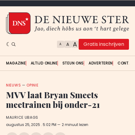
A
Gratis inschrijven
A
A
MAGAZINE
ALTIJD ONLINE
STEUN ONS
ADVERTEREN
CONTAC
NIEUWS
—
OPINIE
MVV laat Bryan Smeets
meetrainen bij onder-21
MAURICE UBAGS
augustus 25, 2025
. 5:02 PM
2 minuut lezen