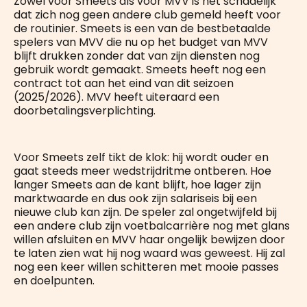
Zowel voor Smeets als voor MVV is het schadelijk
dat zich nog geen andere club gemeld heeft voor
de routinier. Smeets is een van de bestbetaalde
spelers van MVV die nu op het budget van MVV
blijft drukken zonder dat van zijn diensten nog
gebruik wordt gemaakt. Smeets heeft nog een
contract tot aan het eind van dit seizoen
(2025/2026). MVV heeft uiteraard een
doorbetalingsverplichting.
Voor Smeets zelf tikt de klok: hij wordt ouder en
gaat steeds meer wedstrijdritme ontberen. Hoe
langer Smeets aan de kant blijft, hoe lager zijn
marktwaarde en dus ook zijn salariseis bij een
nieuwe club kan zijn. De speler zal ongetwijfeld bij
een andere club zijn voetbalcarrière nog met glans
willen afsluiten en MVV haar ongelijk bewijzen door
te laten zien wat hij nog waard was geweest. Hij zal
nog een keer willen schitteren met mooie passes
en doelpunten.