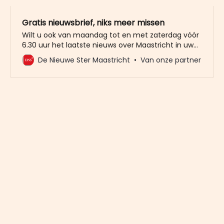
Gratis nieuwsbrief, niks meer missen
Wilt u ook van maandag tot en met zaterdag vóór
6.30 uur het laatste nieuws over Maastricht in uw
mailbox? Meld u dan gratis aan voor de nieuwbrief
De Nieuwe Ster Maastricht
Van onze partner
van De Nieuwe Ster. Meer dan 20.000 trouwe lezers
gingen u al voor. Het enige wat wij van u vragen