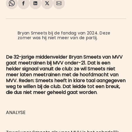
Share
Delen
Delen
Share
Deel
on
op
op
on
via
WhatsApp
Facebook
LinkedIn
X
E-
mail
Bryan Smeets bij de fandag van 2024. Deze 
zomer was hij niet meer van de partij.
De 32-jarige middenvelder Bryan Smeets van MVV
gaat meetrainen bij MVV onder-21. Dat is een
helder signaal vanuit de club: ze wil Smeets niet
meer laten meetrainen met de hoofdmacht van
MVV. Reden: Smeets heeft in klare taal aangegeven
weg te willen bij de club. Dat leidde tot een breuk,
die dus niet meer geheeld gaat worden
.
ANALYSE