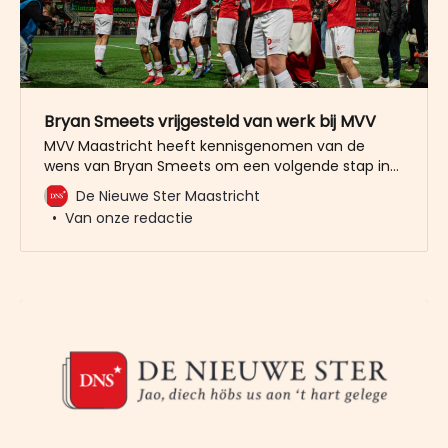
Bryan Smeets vrijgesteld van werk bij MVV
MVV Maastricht heeft kennisgenomen van de
wens van Bryan Smeets om een volgende stap in
zijn loopbaan te zetten. In goed overleg is besloten
De Nieuwe Ster Maastricht
om hem in de voorbereiding op het nieuwe seizoen
Van onze redactie
de ruimte te geven om, in alle vrijheid, invulling te
geven aan deze wens. Tegen het einde