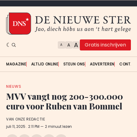
A
Gratis inschrijven
A
A
MAGAZINE
ALTIJD ONLINE
STEUN ONS
ADVERTEREN
CONTAC
NIEUWS
MVV vangt nog 200-300.000
euro voor Ruben van Bommel
VAN ONZE REDACTIE
juli 11, 2025
. 2:11 PM
2 minuut lezen