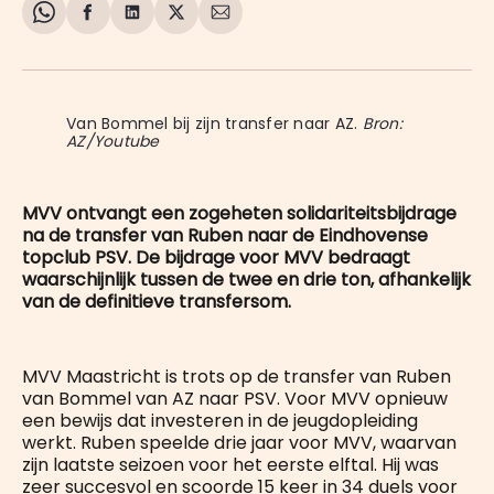
Share
Delen
Delen
Share
Deel
on
op
op
on
via
WhatsApp
Facebook
LinkedIn
X
E-
mail
Van Bommel bij zijn transfer naar AZ. 
Bron:
AZ/Youtube
MVV ontvangt een zogeheten solidariteitsbijdrage
na de transfer van Ruben naar de Eindhovense
topclub PSV. De bijdrage voor MVV bedraagt
waarschijnlijk tussen de twee en drie ton, afhankelijk
van de definitieve transfersom.
MVV Maastricht is trots op de transfer van Ruben
van Bommel van AZ naar PSV. Voor MVV opnieuw
een bewijs dat investeren in de jeugdopleiding
werkt. Ruben speelde drie jaar voor MVV, waarvan
zijn laatste seizoen voor het eerste elftal. Hij was
zeer succesvol en scoorde 15 keer in 34 duels voor