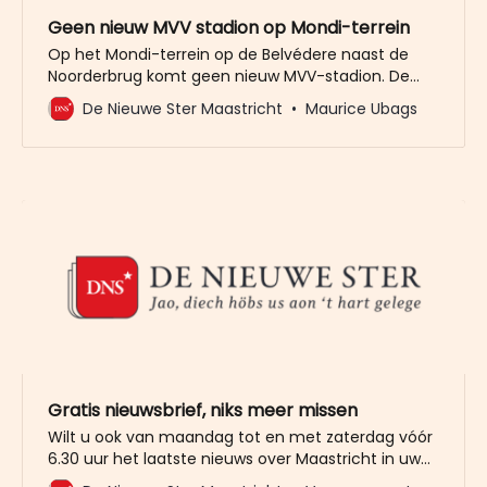
Geen nieuw MVV stadion op Mondi-terrein
Op het Mondi-terrein op de Belvédere naast de
Noorderbrug komt geen nieuw MVV-stadion. De
plek is niet geschikt, zo blijkt uit een quick scan van
De Nieuwe Ster Maastricht
Maurice Ubags
de gemeente. “Vooralsnog richten wij ons op
alternatieve mogelijkheden binnen het bestaande
stadion De Geusselt (optie 2 Hypercube). In
gezamenlijkheid met MVV gaan wij hiervoor
Gratis nieuwsbrief, niks meer missen
Wilt u ook van maandag tot en met zaterdag vóór
6.30 uur het laatste nieuws over Maastricht in uw
mailbox? Meld u dan gratis aan voor de nieuwbrief