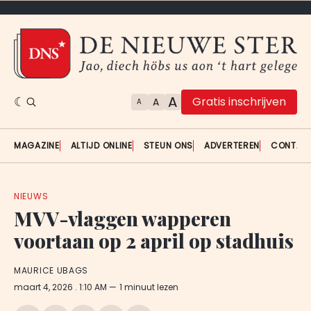
A
Gratis inschrijven
A
A
MAGAZINE
ALTIJD ONLINE
STEUN ONS
ADVERTEREN
CONTAC
NIEUWS
MVV-vlaggen wapperen
voortaan op 2 april op stadhuis
MAURICE UBAGS
maart 4, 2026
. 1:10 AM
1 minuut lezen