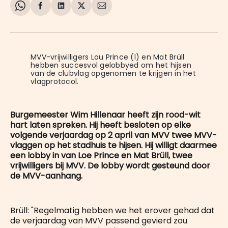
Share
Delen
Delen
Share
Deel
on
op
op
on
via
WhatsApp
Facebook
LinkedIn
X
E-
mail
MVV-vrijwilligers Lou Prince (l) en Mat Brüll 
hebben succesvol gelobbyed om het hijsen 
van de clubvlag opgenomen te krijgen in het 
vlagprotocol.
Burgemeester Wim Hillenaar heeft zijn rood-wit
hart laten spreken. Hij heeft besloten op elke
volgende verjaardag op 2 april van MVV twee MVV-
vlaggen op het stadhuis te hijsen. Hij willigt daarmee
een lobby in van Loe Prince en Mat Brüll, twee
vrijwilligers bij MVV. De lobby wordt gesteund door
de MVV-aanhang.
Brüll: "Regelmatig hebben we het erover gehad dat
de verjaardag van MVV passend gevierd zou