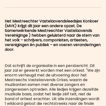
on
op
op
on
via
WhatsApp
Facebook
LinkedIn
X
E-
mail
Het Mestreechter Vastelaovendsleedsjes Konkoer
(MVK) krijgt dit jaar een andere opzet. De
Samenwèrkende Mestreechter Vastelaovends
Vereiniginge ) hebben geluisterd naar de stem van
het volk – schrijvers, componisten, artiesten,
verenigingen én publiek – en voeren veranderingen
door.
Dat schrijft de organisatie in een persbericht. Dit
jaar zal er gewerkt worden met een orkest. "We zijn
enorm verheugd met de uitvoering door het
Mestreechs Vastelaovends Orkes, waarin de
muzikanten samen met diverse zangers en
zangeressen optreden. Alle liedjes krijgen dezelfde
muzikale basis, zodat het liedje zélf telt, niet de
band of artiest erachter. Uit alle inzendingen wordt
1 wildcard geloot die rechtstreeks naar de finale