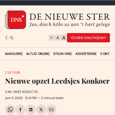
A
Gratis inschrijven
A
A
MAGAZINE
ALTIJD ONLINE
STEUN ONS
ADVERTEREN
CONTAC
CULTUUR
Nieuwe opzet Leedsjes Konkoer
VAN ONZE REDACTIE
juni 11, 2026
. 12:41 PM
2 minuut lezen
Share
Delen
Delen
Share
Deel