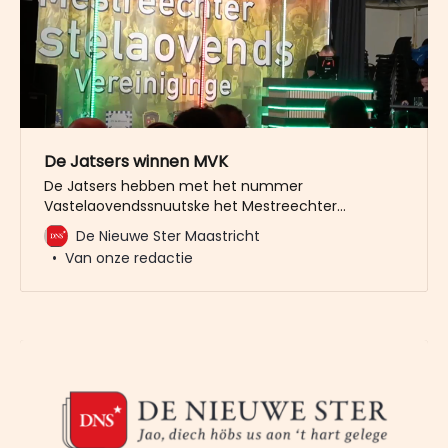
De Jatsers winnen MVK
De Jatsers hebben met het nummer
Vastelaovendssnuutske het Mestreechter
Vastelaovendsleedsjes Konkoer gewonnen. Ze
De Nieuwe Ster Maastricht
volgen daarmee Duo X-Elle op dat vorige jaar met
Van onze redactie
’t Vastelaovendsleedsje tot beste Maastrichtse
carnavalsnummer werd gekroond. Patrick
Keersemeeckers en Bert Garnier schreven de tekst
en muziek voor Vastelaovendssnuutske In totaal
streden zondag zeven finalisten in