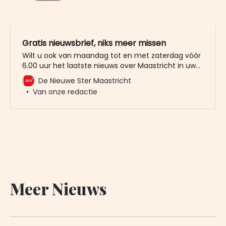
Gratis nieuwsbrief, niks meer missen
Wilt u ook van maandag tot en met zaterdag vóór
6.00 uur het laatste nieuws over Maastricht in uw
mailbox? Meld u dan gratis aan voor de nieuwbrief
De Nieuwe Ster Maastricht
van De Nieuwe Ster. Meer dan 20.000 trouwe lezers
Van onze redactie
gingen u al voor. Het enige wat wij van u vragen
Meer Nieuws