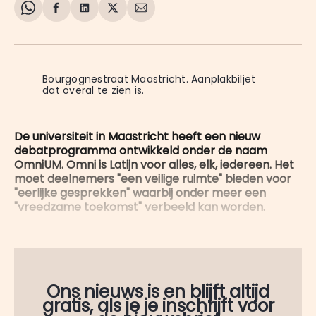
Share
Delen
Delen
Share
Deel
on
op
op
on
via
WhatsApp
Facebook
LinkedIn
X
E-
mail
Bourgognestraat Maastricht. Aanplakbiljet 
dat overal te zien is. 
De universiteit in Maastricht heeft een nieuw
debatprogramma ontwikkeld onder de naam
OmniUM. Omni is Latijn voor alles, elk, iedereen. Het
moet deelnemers "een veilige ruimte" bieden voor
"eerlijke gesprekken" waarbij onder meer een
"vreedzame toekomst" verbeeld kan worden.
Ons nieuws is en blijft altijd
gratis, als je je inschrijft voor