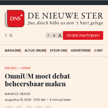
A
Gratis inschrijven
A
A
MAGAZINE
ALTIJD ONLINE
STEUN ONS
ADVERTEREN
CONTAC
NIEUWS
—
OPINIE
OmniUM moet debat
beheersbaar maken
MAURICE UBAGS
augustus 15, 2024
. 11:50 AM
4 minuut lezen