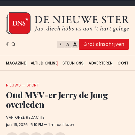
A
Gratis inschrijven
A
A
MAGAZINE
ALTIJD ONLINE
STEUN ONS
ADVERTEREN
CONTAC
NIEUWS
—
SPORT
Oud MVV-er Jerry de Jong
overleden
VAN ONZE REDACTIE
juni 15, 2026
. 5:10 PM
1 minuut lezen