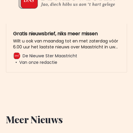
Gratis nieuwsbrief, niks meer missen
Wilt u ook van maandag tot en met zaterdag vóór
6.00 uur het laatste nieuws over Maastricht in uw
mailbox? Meld u dan gratis aan voor de nieuwbrief
De Nieuwe Ster Maastricht
van De Nieuwe Ster. Meer dan 20.000 trouwe lezers
Van onze redactie
gingen u al voor. Het enige wat wij van u vragen
Meer Nieuws