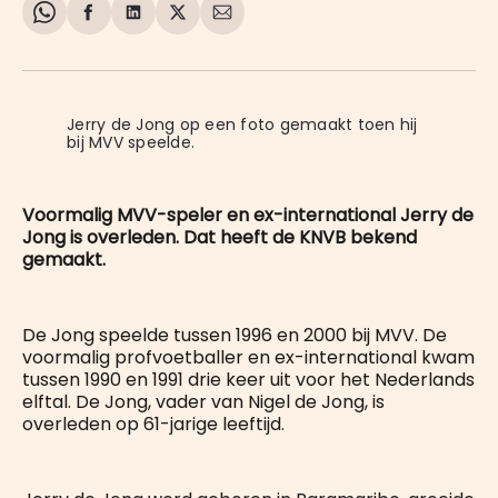
Share
Delen
Delen
Share
Deel
on
op
op
on
via
WhatsApp
Facebook
LinkedIn
X
E-
mail
Jerry de Jong op een foto gemaakt toen hij 
bij MVV speelde.
Voormalig MVV-speler en ex-international Jerry de
Jong is overleden. Dat heeft de KNVB bekend
gemaakt.
De Jong speelde tussen 1996 en 2000 bij MVV. De
voormalig profvoetballer en ex-international kwam
tussen 1990 en 1991 drie keer uit voor het Nederlands
elftal. De Jong, vader van Nigel de Jong, is
overleden op 61-jarige leeftijd.