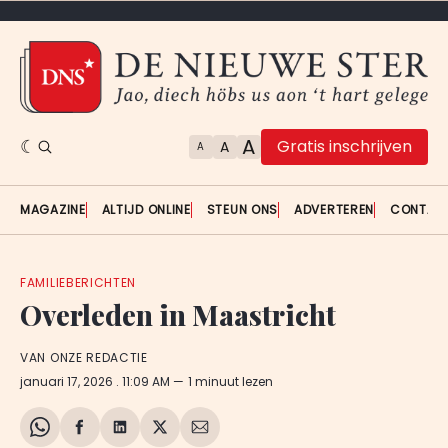
A
Gratis inschrijven
A
A
MAGAZINE
ALTIJD ONLINE
STEUN ONS
ADVERTEREN
CONTAC
FAMILIEBERICHTEN
Overleden in Maastricht
VAN ONZE REDACTIE
januari 17, 2026
. 11:09 AM
1 minuut lezen
Share
Delen
Delen
Share
Deel