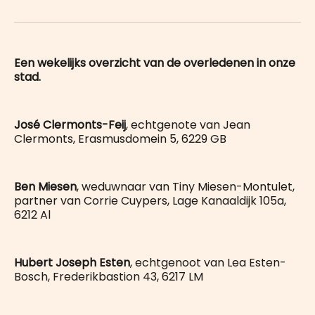
on
op
op
on
via
WhatsApp
Facebook
LinkedIn
X
E-
mail
Een wekelijks overzicht van de overledenen in onze
stad.
José Clermonts-Feij
, echtgenote van Jean
Clermonts, Erasmusdomein 5, 6229 GB
Ben Miesen
, weduwnaar van Tiny Miesen-Montulet,
partner van Corrie Cuypers, Lage Kanaaldijk 105a,
6212 Al
Hubert Joseph Esten
, echtgenoot van Lea Esten-
Bosch, Frederikbastion 43, 6217 LM