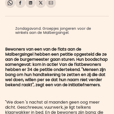
Share
Delen
Delen
Share
Deel
on
op
op
on
via
WhatsApp
Facebook
LinkedIn
X
E-
mail
Zondagavond. Groepjes jongeren voor de 
winkels aan de Malbergsingel.
Bewoners van een van de flats aan de
Malbergsingel hebben een petitie opgesteld die ze
aan de burgemeester gaan sturen. Hun boodschap
samengevat: kom in actie! Van de flatbewoners
hebben er 34 de petitie ondertekend. "Mensen zijn
bang om hun handtekening te zetten en zij die dat
wel doen, willen per se dat hun naam niet verder
bekend raakt", zegt een van de initiatiefnemers.
"We doen 's nachst al maanden geen oog meer
dicht. Geschreeuw, vuurwerk, je ligt telkens
klaarwakker in bed. En de bewoners zijn bang: die