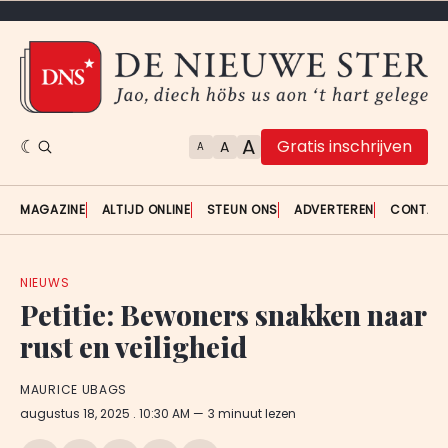
A
Gratis inschrijven
A
A
MAGAZINE
ALTIJD ONLINE
STEUN ONS
ADVERTEREN
CONTAC
NIEUWS
Petitie: Bewoners snakken naar
rust en veiligheid
MAURICE UBAGS
augustus 18, 2025
. 10:30 AM
3 minuut lezen