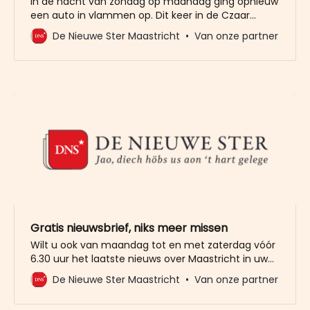
In de nacht van zondag op maandag ging opnieuw
een auto in vlammen op. Dit keer in de Czaar
Peterstraat. In de huidige opsporing ontbreekt het
De Nieuwe Ster Maastricht
Van onze partner
de politie aan een team van geographic profilers.
Gratis nieuwsbrief, niks meer missen
Wilt u ook van maandag tot en met zaterdag vóór
6.30 uur het laatste nieuws over Maastricht in uw
mailbox? Meld u dan gratis aan voor de nieuwbrief
De Nieuwe Ster Maastricht
Van onze partner
van De Nieuwe Ster. Meer dan 20.000 trouwe lezers
gingen u al voor. Het enige wat wij van u vragen