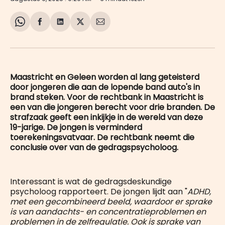
Share
Delen
Delen
Share
Deel
on
op
op
on
via
WhatsApp
Facebook
LinkedIn
X
E-
mail
Maastricht en Geleen worden al lang geteisterd
door jongeren die aan de lopende band auto's in
brand steken. Voor de rechtbank in Maastricht is
een van die jongeren berecht voor drie branden. De
strafzaak geeft een inkijkje in de wereld van deze
19-jarige. De jongen is verminderd
toerekeningsvatvaar. De rechtbank neemt die
conclusie over van de gedragspsycholoog.
Interessant is wat de gedragsdeskundige
psycholoog rapporteert. De jongen lijdt aan "
ADHD,
met een gecombineerd beeld, waardoor er sprake
is van aandachts- en concentratieproblemen en
problemen in de zelfregulatie. Ook is sprake van