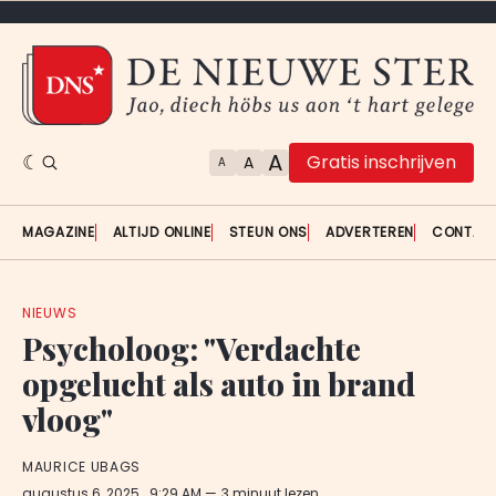
A
Gratis inschrijven
A
A
MAGAZINE
ALTIJD ONLINE
STEUN ONS
ADVERTEREN
CONTAC
NIEUWS
Psycholoog: "Verdachte
opgelucht als auto in brand
vloog"
MAURICE UBAGS
augustus 6, 2025
. 9:29 AM
3 minuut lezen