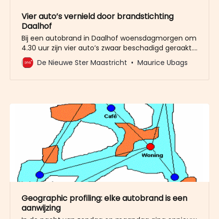
Vier auto’s vernield door brandstichting
Daalhof
Bij een autobrand in Daalhof woensdagmorgen om
4.30 uur zijn vier auto’s zwaar beschadigd geraakt.
Zeer waarschijnlijk is één auto aangestoken en
De Nieuwe Ster Maastricht
Maurice Ubags
heeft het vuur ook drie andere auto’s aangetast.
Aan de flat, waarvan de appartementen eigendom
zijn van Servatius en privaat eigendom, hangt een
bewakingscamera. Enkele bewoners van
Geographic profiling: elke autobrand is een
aanwijzing