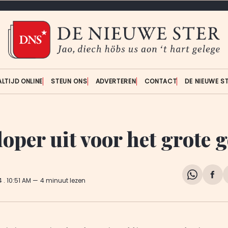
ALTIJD ONLINE
STEUN ONS
ADVERTEREN
CONTACT
DE NIEUWE S
oper uit voor het grote g
Share
Del
24
. 10:51 AM
4 minuut lezen
on
op
WhatsA
Fa