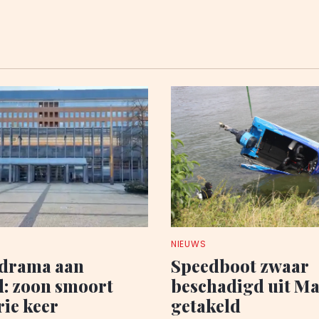
NIEUWS
edrama aan
Speedboot zwaar
d: zoon smoort
beschadigd uit M
rie keer
getakeld