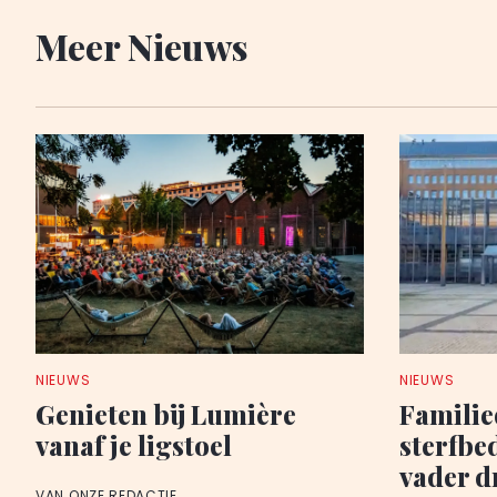
Meer Nieuws
NIEUWS
NIEUWS
Genieten bij Lumière
Famili
vanaf je ligstoel
sterfbe
vader d
VAN ONZE REDACTIE