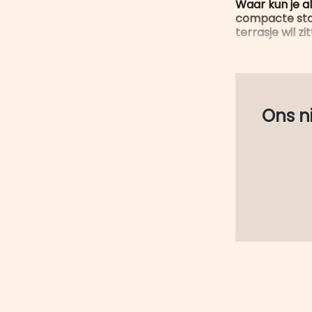
Waar kun je al
compacte stad
terrasje wil z
Ons nie