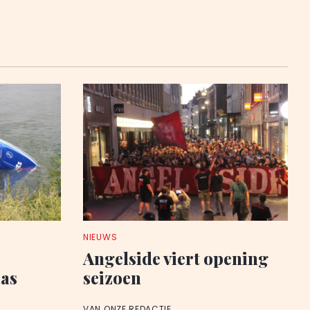
NIEUWS
Angelside viert opening
aas
seizoen
VAN ONZE REDACTIE