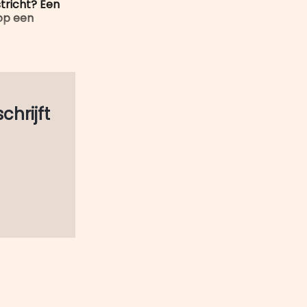
stricht? Een
 op een
schrijft