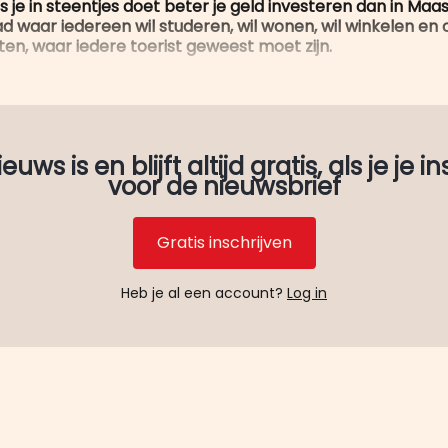
s je in steentjes doet beter je geld investeren dan in Maa
 waar iedereen wil studeren, wil wonen, wil winkelen en
itten, waar iedere toerist geweest moet zijn.
uws is en blijft altijd gratis, als je je in
voor de nieuwsbrief
Gratis inschrijven
Heb je al een account?
Log in